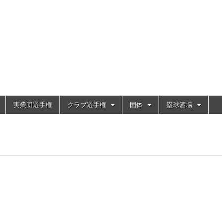
実業団選手権
クラブ選手権
国体
塁球酒場