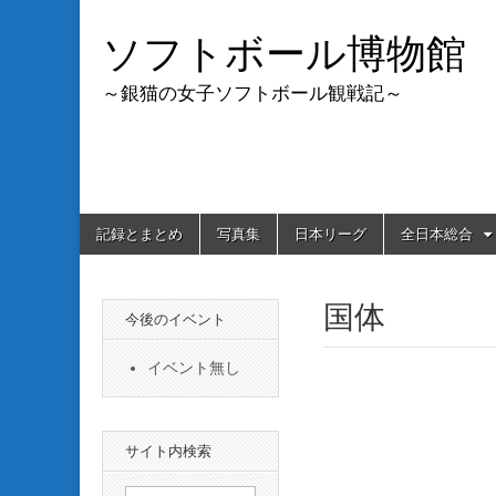
ソフトボール博物館
～銀猫の女子ソフトボール観戦記～
Skip
Main
記録とまとめ
写真集
日本リーグ
全日本総合
to
menu
content
国体
今後のイベント
イベント無し
サイト内検索