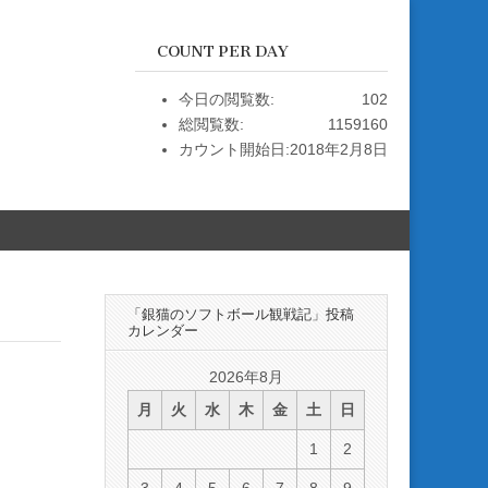
COUNT PER DAY
今日の閲覧数:
102
総閲覧数:
1159160
カウント開始日:
2018年2月8日
「銀猫のソフトボール観戦記」投稿
カレンダー
2026年8月
月
火
水
木
金
土
日
1
2