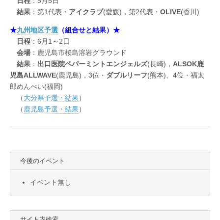
日程
：5月5日
結果
：第1代表・
アイクラブ
(愛媛)，第2代表・
OLIVE
(香川)
★
九州地区予選
（組合せと結果）★
日程
：6月1～2日
会場
：鹿児島市桜島溶岩グラウンド
結果
：
出口医院ペパーミントエンジェルズ
(長崎)，
ALSOK鹿
児島ALLWAVE
(鹿児島)，3位・
ダブルリーフ
(熊本)、4位・福太
郎めんべい(福岡)
（
大分県予選・結果
）
（
鹿児島予選・結果
）
今後のイベント
イベント無し
サイト内検索