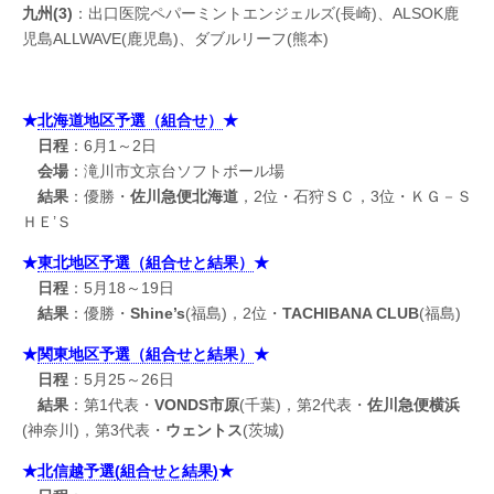
九州(3)
：出口医院ペパーミントエンジェルズ(長崎)、ALSOK鹿
児島ALLWAVE(鹿児島)、ダブルリーフ(熊本)
★
北海道地区予選（組合せ）
★
日程
：6月1～2日
会場
：滝川市文京台ソフトボール場
結果
：優勝・
佐川急便北海道
，2位・石狩ＳＣ，3位・ＫＧ－Ｓ
ＨＥ’Ｓ
★
東北地区予選（組合せと結果）
★
日程
：5月18～19日
結果
：優勝・
Shine’s
(福島)，2位・
TACHIBANA CLUB
(福島)
★
関東地区予選（組合せと結果）
★
日程
：5月25～26日
結果
：第1代表・
VONDS市原
(千葉)，第2代表・
佐川急便横浜
(神奈川)，第3代表・
ウェントス
(茨城)
★
北信越予選
(
組合せと結果)
★