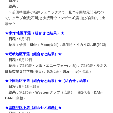
日程
：
結果
：
※前回準優勝が福井フェニックスで、且つ今回地元開催なの
で、
クラブ金沢
(石川)と
大沢野ウィンデーズ
(富山)が自動的に出
場か？
★
東海地区予選（組合せと結果）
★
日程
：5月5日
結果
：優勝・
Shine Mom
(愛知)，準優勝・
イカイCLUB
(静岡)
★
近畿地区予選（組合せと結果）
★
日程
：5月12日
結果
：第1代表・
大阪トエニーフォー
(大阪)，第1代表・
ルネス
紅葉柔整専門学校
(滋賀)，第3代表・
Starmine
(和歌山)
★
中国地区予選（組合せと結果）
★（
組合せ
，
結果
）
日程
：5月18～19日
結果
：第1代表・
Westernクラブ
（広島），第2代表・
DAN-
DAN
（島根）
★
四国地区予選（組合せと結果）
★