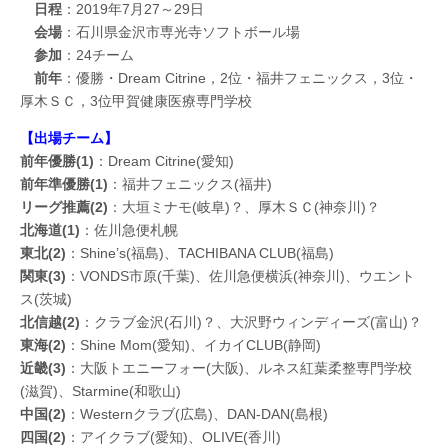
日程
：2019年7月27～29日
会場
：石川県金沢市専光寺ソフトボール場
参加
：24チーム
前年
：優勝・Dream Citrine，2位・福井フェニックス，3位・
厚木ＳＣ，3位甲賀健康医療専門学校
【出場チーム】
前年優勝(1)
：Dream Citrine(愛知)
前年準優勝(1)
：福井フェニックス(福井)
リーグ推薦(2)
：大垣ミナモ(岐阜)？、厚木ＳＣ(神奈川)？
北海道(1)
：佐川急便札幌
東北(2)
：Shine’s(福島)、TACHIBANA CLUB(福島)
関東(3)
：VONDS市原(千葉)、佐川急便横浜(神奈川)、ウエント
ス(茨城)
北信越(2)
：クラブ金沢(石川)？、大沢野ウィンディーズ(富山)？
東海(2)
：Shine Mom(愛知)、イカイCLUB(静岡)
近畿(3)
：大阪トエニーフォー(大阪)、ルネス紅葉柔整専門学校
(滋賀)、Starmine(和歌山)
中国(2)
：Westernクラブ(広島)、DAN-DAN(島根)
四国(2)
：アイクラブ(愛知)、OLIVE(香川)