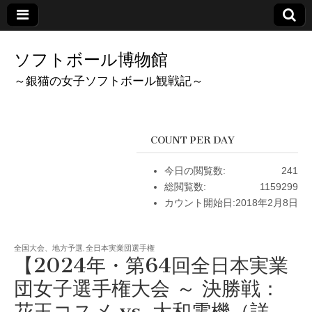
ソフトボール博物館
～銀猫の女子ソフトボール観戦記～
COUNT PER DAY
今日の閲覧数:
241
総閲覧数:
1159299
カウント開始日:
2018年2月8日
全国大会、地方予選
,
全日本実業団選手権
【2024年・第64回全日本実業
団女子選手権大会 ～ 決勝戦：
花王コスメ vs. 大和電機（詳