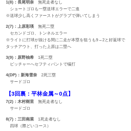
1(8)：長尾明奈
無死走者なし
ショートゴロも一塁送球エラーで二進
※送球少し高くファーストがグラブで弾いてしまう
2(7)：上原彩瑛
無死二塁
セカンドゴロ、トンネルエラー
※ライトに打球が抜ける間に二走が本塁を狙うも9→2と好返球で
タッチアウト、打った上原は二塁へ
3(9)：原野柚希
1死二塁
ピッチャーへセフティバントで犠打
4(DP)：新海雪奈
2死三塁
サードゴロ
【3回裏：平林金属～0点】
7(2)：木村樹里
無死走者なし
サードゴロ
8(7)：三田南菜
1死走者なし
四球（際どいコース）