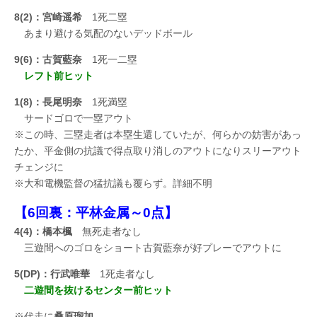
8(2)：宮崎遥希
1死二塁
あまり避ける気配のないデッドボール
9(6)：古賀藍奈
1死一二塁
レフト前ヒット
1(8)：長尾明奈
1死満塁
サードゴロで一塁アウト
※この時、三塁走者は本塁生還していたが、何らかの妨害があっ
たか、平金側の抗議で得点取り消しのアウトになりスリーアウト
チェンジに
※大和電機監督の猛抗議も覆らず。詳細不明
【6回裏：平林金属～0点】
4(4)：橋本楓
無死走者なし
三遊間へのゴロをショート古賀藍奈が好プレーでアウトに
5(DP)：行武唯華
1死走者なし
二遊間を抜けるセンター前ヒット
※代走に
桑原瑠加