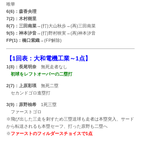
唯華
6(6)：森香央理
7(2)：木村樹里
8(7)：三田南菜
→(打)大山秋歩→(再)三田南菜
9(5)：神本汐音
→(打)野村映実→(再)神本汐音
FP(1)：橋口紫織
→(FP解除)
【1回表：大和電機工業～1点】
1(8)：長尾明奈
無死走者なし
初球をレフトオーバーの二塁打
2(7)：上原彩瑛
無死二塁
セカンドゴロ進塁打
3(9)：原野柚希
1死三塁
ファーストゴロ
※飛び出した三走を刺すため三塁送球も走者は本塁突入、サード
から転送されるも本塁セーフ、打った原野も二塁へ
※
ファーストのフィルダースチョイスで1点