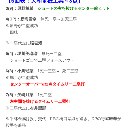
【6回表：大和電機工業～3点】
3(9)：原野柚希
ショートの右を抜けるセンター前ヒット
4(DP)：新海雪奈
無死一塁→無死二塁
※原野が二盗成功
四球
※一塁代走に
稲垣渚
5(4)：堀川美瑠瑠
無死一二塁
ショートゴロで二塁フォースアウト
6(3)：小川瑠菜
1死一三塁→1死二三塁
※堀川が二盗成功
センターオーバーの2点タイムリー二塁打
7(5)：矢崎月菜
1死二塁
左中間を抜けるタイムリー二塁打
※二塁代走に
村井聖那
※平林金属は投手交代、FPの橋口紫織が退き、DPの
行武唯華
が
投手を兼務