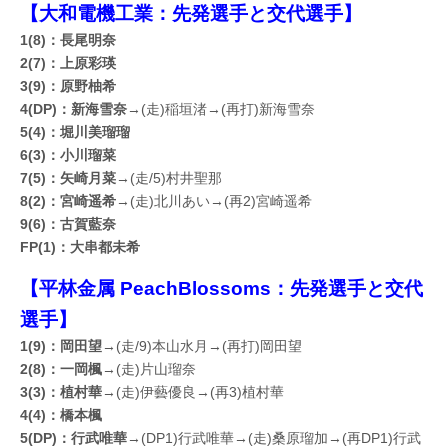
【大和電機工業：先発選手と交代選手】
1(8)：長尾明奈
2(7)：上原彩瑛
3(9)：原野柚希
4(DP)：新海雪奈
→(走)稲垣渚→(再打)新海雪奈
5(4)：堀川美瑠瑠
6(3)：小川瑠菜
7(5)：矢崎月菜
→(走/5)村井聖那
8(2)：宮崎遥希
→(走)北川あい→(再2)宮崎遥希
9(6)：古賀藍奈
FP(1)：大串都未希
【平林金属 PeachBlossoms：先発選手と交代
選手】
1(9)：岡田望
→(走/9)本山水月→(再打)岡田望
2(8)：一岡楓
→(走)片山瑠奈
3(3)：植村華
→(走)伊藝優良→(再3)植村華
4(4)：橋本楓
5(DP)：行武唯華
→(DP1)行武唯華→(走)桑原瑠加→(再DP1)行武