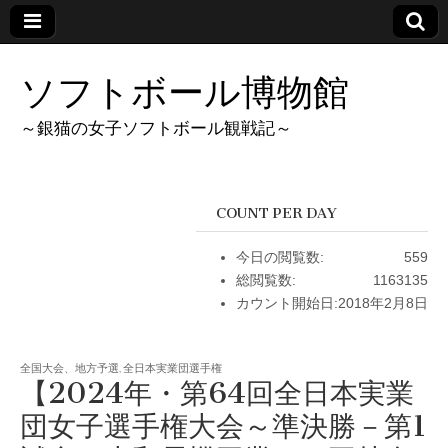
ソフトボール博物館
～銀猫の女子ソフトボール観戦記～
COUNT PER DAY
今日の閲覧数:
559
総閲覧数:
1163135
カウント開始日:
2018年2月8日
全国大会、地方予選
,
全日本実業団選手権
【2024年・第64回全日本実業
団女子選手権大会～準決勝－第1