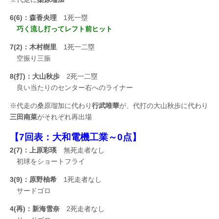
6(6)：森香央理
1死一塁
巧く流し打ってレフト前ヒット
7(2)：木村樹里
1死一二塁
空振り三振
8(打)：大山秋歩
2死一二塁
良い当たりのセンター右へのライナー
※代走の桑原瑠加に代わり
行武唯華
が、代打の大山秋歩に代わり
三田南菜
がそれぞれ再出場
【7回表：大和電機工業～0点】
2(7)：上原彩瑛
無死走者なし
初球をショートフライ
3(9)：原野柚希
1死走者なし
サードゴロ
4(再)：新海雪奈
2死走者なし