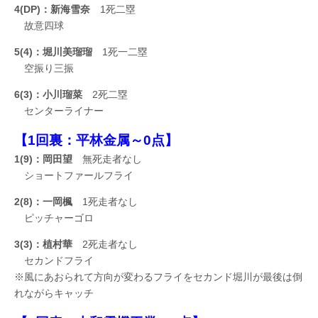
4(DP)：新海雪奈
1死二塁
故意四球
5(4)：堀川美瑠瑠
1死一二塁
空振り三振
6(3)：小川瑠菜
2死二塁
センターライナー
【1回裏：平林金属～0点】
1(9)：岡田望
無死走者なし
ショートファールフライ
2(8)：一岡楓
1死走者なし
ピッチャーゴロ
3(3)：植村華
2死走者なし
セカンドフライ
※風にあおられて方向が変わるフライをセカンド堀川が最後は倒
れながらキャッチ