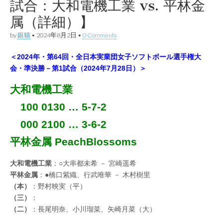
試合：大和電機工業 vs. 平林金
属（詳細）】
by
銀猫
•
2024年8月2日
•
0 Comments
＜2024年・第64回・全日本実業団女子ソフトボール選手権大
会・準決勝－第1試合（2024年7月28日）＞
大和電機工業
100 0130 … 5-7-2
000 2100 … 3-6-2
平林金属 PeachBlossoms
大和電機工業
：○大串都未希 － 宮崎遥希
平林金属
：●橋口紫織、行武唯華 － 木村樹里
（本）
：野村映実（平）
（三）
：
（二）
：長尾明奈、小川瑠菜、矢崎月菜（大）