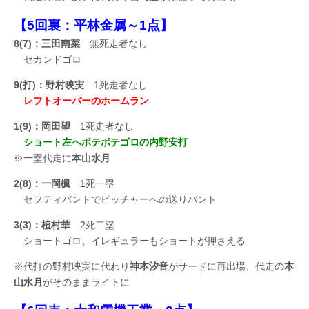
【5回裏：平林金属～1点】
8(7)：三田南菜
無死走者なし
セカンドゴロ
9(打)：野村映実
1死走者なし
レフトオーバーのホームラン
1(9)：岡田望
1死走者なし
ショート左へボテボテゴロの内野安打
※一塁代走に
本山水月
2(8)：一岡楓
1死一塁
セフティバントでピッチャーへの送りバント
3(3)：植村華
2死二塁
ショートゴロ、イレギュラーもショートが押さえる
※代打の野村映実に代わり
神本汐音
がサードに再出場、代走の
本
山水月
がそのままライトに