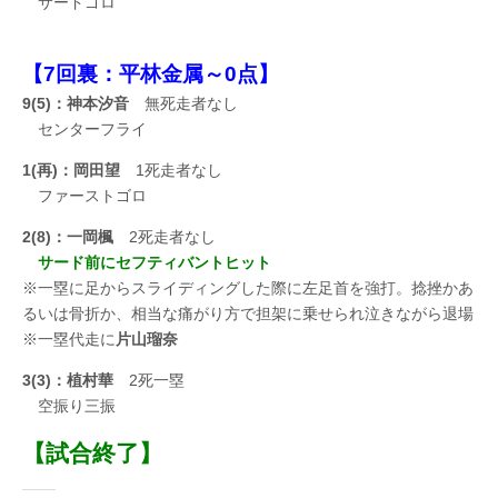
サードゴロ
【7回裏：平林金属～0点】
9(5)：神本汐音
無死走者なし
センターフライ
1(再)：岡田望
1死走者なし
ファーストゴロ
2(8)：一岡楓
2死走者なし
サード前にセフティバントヒット
※一塁に足からスライディングした際に左足首を強打。捻挫かあ
るいは骨折か、相当な痛がり方で担架に乗せられ泣きながら退場
※一塁代走に
片山瑠奈
3(3)：植村華
2死一塁
空振り三振
【試合終了】