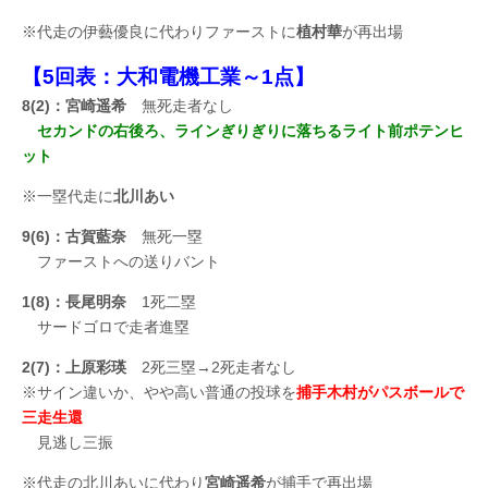
※代走の伊藝優良に代わりファーストに
植村華
が再出場
【5回表：大和電機工業～1点】
8(2)：宮崎遥希
無死走者なし
セカンドの右後ろ、ラインぎりぎりに落ちるライト前ポテンヒ
ット
※一塁代走に
北川あい
9(6)：古賀藍奈
無死一塁
ファーストへの送りバント
1(8)：長尾明奈
1死二塁
サードゴロで走者進塁
2(7)：上原彩瑛
2死三塁→2死走者なし
※サイン違いか、やや高い普通の投球を
捕手木村がパスボールで
三走生還
見逃し三振
※代走の北川あいに代わり
宮崎遥希
が捕手で再出場