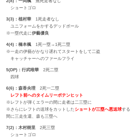
2(8)：一岡楓
無死走者なし
ショートゴロ
3(3)：植村華
1死走者なし
ユニフォームをかするデッドボール
※一塁代走に
伊藝優良
4(4)：橋本楓
1死一塁→1死二塁
※一走の伊藝がかなり遅れてスタートをして二盗
キャッチャーへのファールフライ
5(DP)：行武唯華
2死二塁
四球
6(6)：森香央理
2死一二塁
レフト前へのタイムリーポテンヒット
※レフトが弾くエラーの間に走者は二三塁に
※さらにレフトの送球をカットした
ショートが三塁へ悪送球
する
間に三走生還、森も三塁へ
7(2)：木村樹里
2死三塁
ショートゴロ