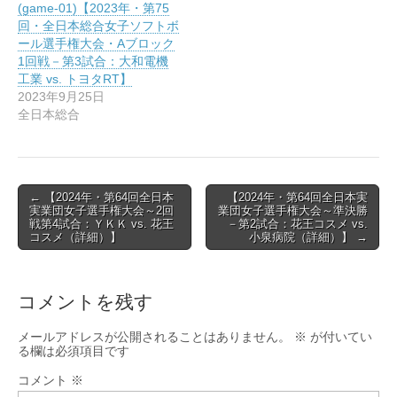
(game-01)【2023年・第75
ド
ウ
回・全日本総合女子ソフトボ
で
ール選手権大会・Aブロック
開
き
1回戦－第3試合：大和電機
ま
工業 vs. トヨタRT】
す
)
2023年9月25日
全日本総合
Post
← 【2024年・第64回全日本
【2024年・第64回全日本実
実業団女子選手権大会～2回
業団女子選手権大会～準決勝
navigation
戦第4試合：ＹＫＫ vs. 花王
－第2試合：花王コスメ vs.
コスメ（詳細）】
小泉病院（詳細）】 →
コメントを残す
メールアドレスが公開されることはありません。
※
が付いてい
る欄は必須項目です
コメント
※