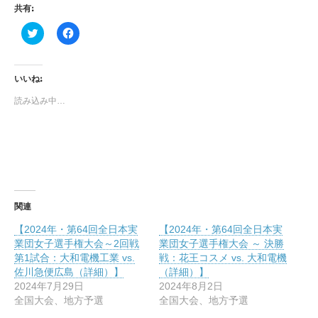
共有:
ク
F
リ
a
ッ
c
ク
e
し
b
て
o
いいね:
T
o
w
k
読み込み中…
i
で
t
共
t
有
e
す
r
る
で
に
共
は
有
ク
(
リ
新
ッ
し
ク
い
し
関連
ウ
て
ィ
く
【2024年・第64回全日本実
【2024年・第64回全日本実
ン
だ
ド
さ
業団女子選手権大会～2回戦
業団女子選手権大会 ～ 決勝
ウ
い
第1試合：大和電機工業 vs.
戦：花王コスメ vs. 大和電機
で
(
開
新
佐川急便広島（詳細）】
（詳細）】
き
し
2024年7月29日
2024年8月2日
ま
い
す
ウ
全国大会、地方予選
全国大会、地方予選
)
ィ
ン