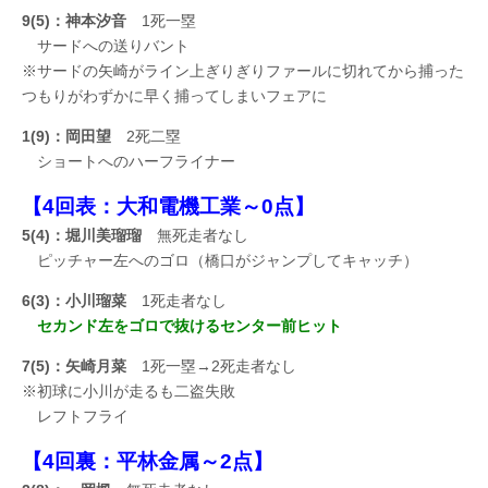
9(5)：神本汐音
1死一塁
サードへの送りバント
※サードの矢崎がライン上ぎりぎりファールに切れてから捕った
つもりがわずかに早く捕ってしまいフェアに
1(9)：岡田望
2死二塁
ショートへのハーフライナー
【4回表：大和電機工業～0点】
5(4)：堀川美瑠瑠
無死走者なし
ピッチャー左へのゴロ（橋口がジャンプしてキャッチ）
6(3)：小川瑠菜
1死走者なし
セカンド左をゴロで抜けるセンター前ヒット
7(5)：矢崎月菜
1死一塁→2死走者なし
※初球に小川が走るも二盗失敗
レフトフライ
【4回裏：平林金属～2点】