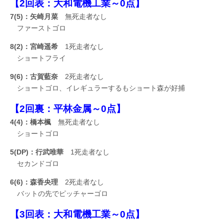
【2回表：大和電機工業～0点】
7(5)：矢崎月菜
無死走者なし
ファーストゴロ
8(2)：宮崎遥希
1死走者なし
ショートフライ
9(6)：古賀藍奈
2死走者なし
ショートゴロ、イレギュラーするもショート森が好捕
【2回裏：平林金属～0点】
4(4)：橋本楓
無死走者なし
ショートゴロ
5(DP)：行武唯華
1死走者なし
セカンドゴロ
6(6)：森香央理
2死走者なし
バットの先でピッチャーゴロ
【3回表：大和電機工業～0点】