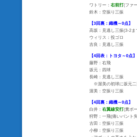
ワトリー：
右前打
(ファ
鈴木：空振り三振
【3回裏：織機～0点】
高坂：見逃し三振(3-2ま
ウィリス：投ゴロ
吉良：見逃し三振
【4回表：トヨタ～0点】
藤野：右飛
坂元：四球
長崎：見逃し三振
※渥美の初球に坂元二
渥美：空振り三振
【4回裏：織機～0点】
白井：
右翼線安打
(糞ボ
狩野：一飛(痛いバント失
古田：空振り三振
小柳：空振り三振