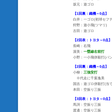
坂元：遊ゴロ
【1回裏：織機～0点】
白井：一ゴロ(初球セフ
狩野：遊小飛(ツマリ)
古田：遊ゴロ
【2回表：トヨタ～0点】
長崎：右飛
渥美：
一塁線右前打
小野：一小飛併殺打(バン
【2回裏：織機～0点】
小柳：
三強安打
※代走に千葉逸美
国吉：遊ゴロ併殺打(当
本田：空振り三振
【3回表：トヨタ～0点】
馬渕：空振り三振
渡邊：空振り三振