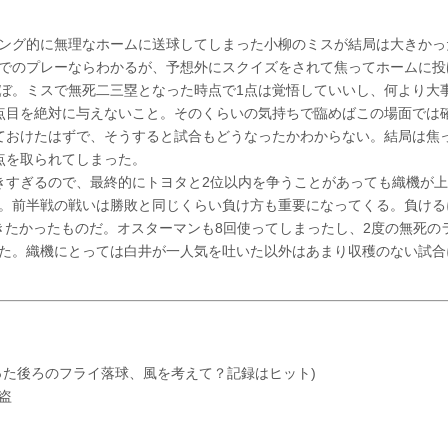
ング的に無理なホームに送球してしまった小柳のミスが結局は大きかっ
でのプレーならわかるが、予想外にスクイズをされて焦ってホームに投
ぼ。ミスで無死二三塁となった時点で1点は覚悟していいし、何より大
点目を絶対に与えないこと。そのくらいの気持ちで臨めばこの場面では
ておけたはずで、そうすると試合もどうなったかわからない。結局は焦
点を取られてしまった。
すぎるので、最終的にトヨタと2位以内を争うことがあっても織機が上
。前半戦の戦いは勝敗と同じくらい負け方も重要になってくる。負ける
おきたかったものだ。オスターマンも8回使ってしまったし、2度の無死の
た。織機にとっては白井が一人気を吐いた以外はあまり収穫のない試合
った後ろのフライ落球、風を考えて？記録はヒット)
盗