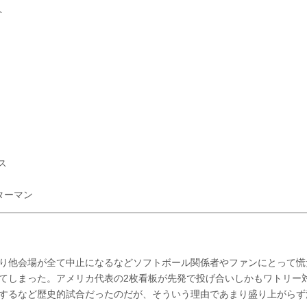
ト
ス
ターマン
り他会場が全て中止になるなどソフトボール関係者やファンにとって慌
てしまった。アメリカ代表の2枚看板が先発で投げ合いしかもワトリー
するなど歴史的試合だったのだが、そういう理由であまり盛り上がらず