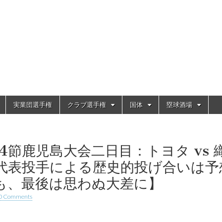
実業団選手権
クラブ選手権
国体
塁球酒場
第4節鹿児島大会二日目：トヨタ vs 
代表投手による歴史的投げ合いは予
も、最後は思わぬ大差に】
0 Comments