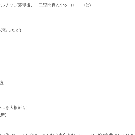
ールチップ落球後、一二塁間真ん中をコロコロと)
で粘ったが)
盗
ールを大根斬り)
敗)