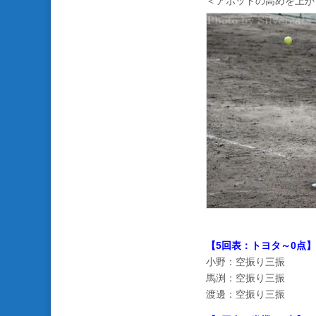
＜アボットの高めを上か
【5回表：トヨタ～0点】
小野：空振り三振
馬渕：空振り三振
渡邊：空振り三振