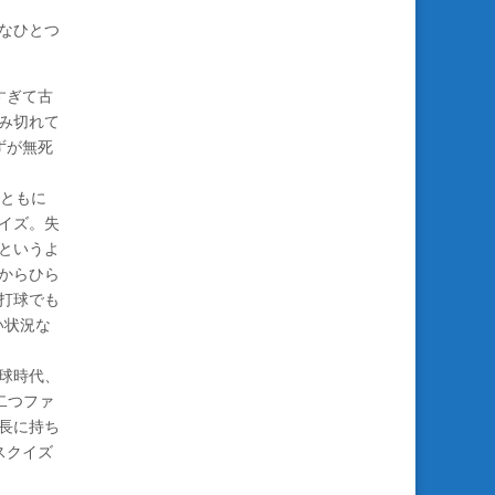
なひとつ
すぎて古
み切れて
ずが無死
ともに
イズ。失
というよ
からひら
打球でも
い状況な
球時代、
二つファ
長に持ち
スクイズ