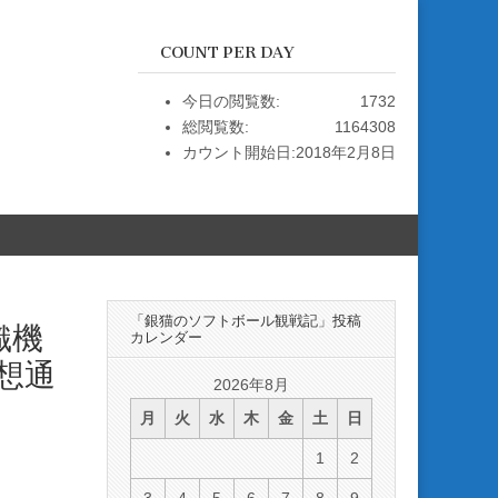
COUNT PER DAY
今日の閲覧数:
1732
総閲覧数:
1164308
カウント開始日:
2018年2月8日
「銀猫のソフトボール観戦記」投稿
織機
カレンダー
想通
2026年8月
月
火
水
木
金
土
日
1
2