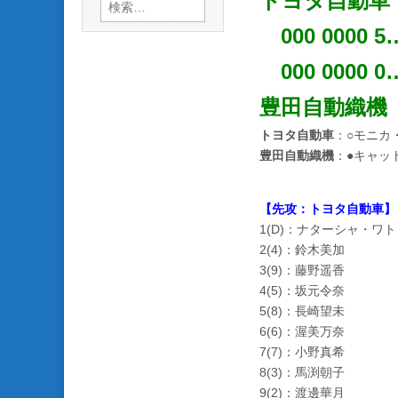
トヨタ自動車
検
索:
000 0000 5
000 0000 0
豊田自動織機
トヨタ自動車
：○モニカ
豊田自動織機
：●キャッ
【先攻：トヨタ自動車】
1(D)：ナターシャ・ワ
2(4)：鈴木美加
3(9)：藤野遥香
4(5)：坂元令奈
5(8)：長崎望未
6(6)：渥美万奈
7(7)：小野真希
8(3)：馬渕朝子
9(2)：渡邊華月