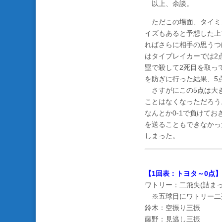
以上、余談。
ただこの場面、タイミ
イズもあると予想した上
ればさらに相手の思うつ
はタイブレイカーでは2
塁で殺して2死目を取っ
を防ぎに行った結果、5
さすがにこの5点は大き
ことはなくなっただろう
なんとか0-1で負けて
を送ることもできなかっ
しまった。
【1回表：トヨタ～0点】
ワトリー：二飛失(詰ま
※五球目にワトリー二
鈴木：空振り三振
藤野：見逃し三振