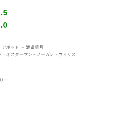
…5
…0
・アボット － 渡邉華月
ト・オスターマン－メーガン・ウィリス
トリー