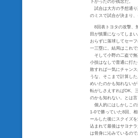
下がったのが残念だ。
試合は大方の予想通り
のミスで試合が決まり、
8回表トヨタの攻撃、無
田が慎重になってしまい
おらずに落球してセーフ
一三塁に。結局はこれで
そして小野の二盗で無死
小技はなしで普通に打た
敗すれば一気にチャンス
うな、そこまで計算した
めいたのかも知れないが
転がしさえすればOK、
のかも知れない。とは言
個人的にはしかしこの
1-0で勝っていた8回
ールした後にスクイズを
込まれて最後はサヨナラ
は骨身に沁みているので