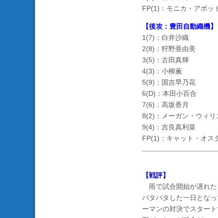
FP(1)：モニカ・アボッ
【後攻：豊田自動織機】
1(7)：白井沙織
2(8)：狩野亜由美
3(5)：古田真輝
4(3)：小柳薫
5(9)：国吉早乃花
6(D)：本田小百合
7(6)：高坂香月
8(2)：メーガン・ウィリ
9(4)：吉良真利菜
FP(1)：キャット・オス
【戦評】
雨で試合開始が遅れた
バタバタした一日となっ
ーマンの対決でスタート