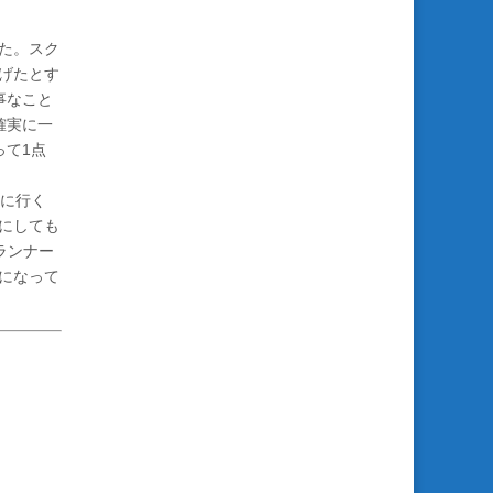
た。スク
げたとす
事なこと
確実に一
って1点
に行く
にしても
ランナー
になって