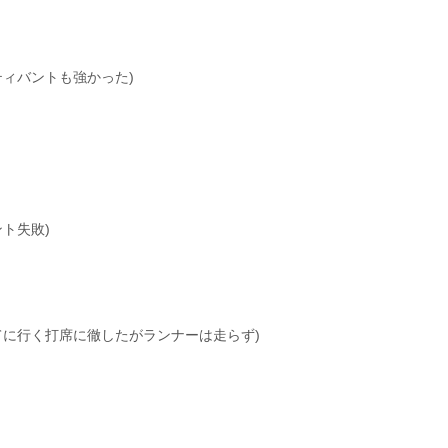
ティバントも強かった)
ト失敗)
てに行く打席に徹したがランナーは走らず)