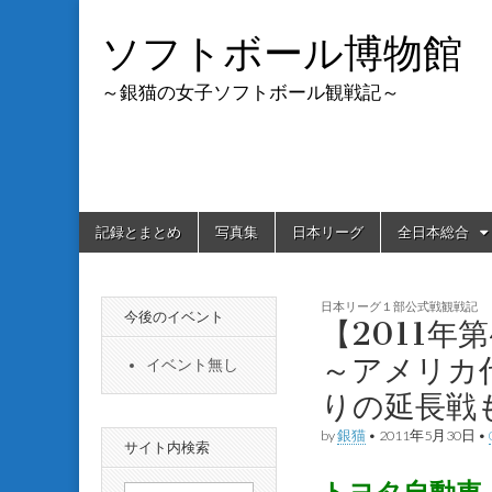
ソフトボール博物館
～銀猫の女子ソフトボール観戦記～
Skip
Main
記録とまとめ
写真集
日本リーグ
全日本総合
to
menu
content
日本リーグ１部公式戦観戦記
今後のイベント
【2011年
～アメリカ
イベント無し
りの延長戦
by
銀猫
•
2011年5月30日
•
サイト内検索