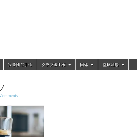
実業団選手権
クラブ選手権
国体
塁球酒場
ソ
 Comments