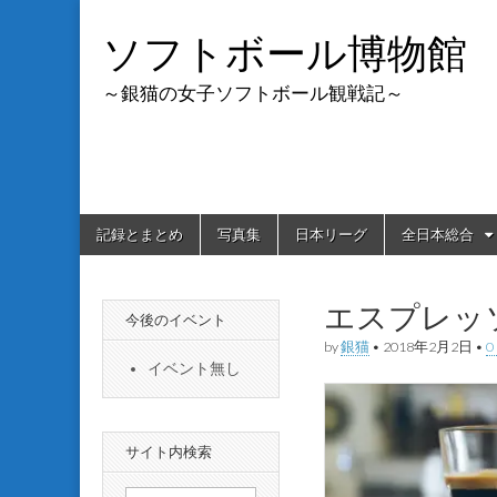
ソフトボール博物館
～銀猫の女子ソフトボール観戦記～
Skip
Main
記録とまとめ
写真集
日本リーグ
全日本総合
to
menu
content
エスプレッ
今後のイベント
by
銀猫
•
2018年2月2日
•
0
イベント無し
サイト内検索