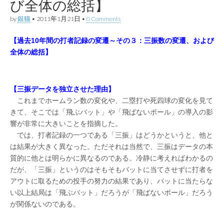
び全体の総括】
by
銀猫
•
2011年1月21日
•
0 Comments
【過去10年間の打者記録の変遷～その３：三振数の変遷、および
全体の総括】
【三振データを独立させた理由】
これまでホームラン数の変化や、二塁打や死四球の変化を見て
きて、そこでは「飛ぶバット」や「飛ばないボール」の導入の影
響が非常に大きいことを指摘した。
では、打者記録の一つである「三振」はどうかというと、他と
は結果が大きく異なった。ただそれは当然で、三振はデータの本
質的に他とは明らかに異なるのである。冷静に考えればわかるの
だが、「三振」というのはそもそもバットに当てさせずに打者を
アウトに取るための投手の努力の結果であり、バットに当たらな
い以上結局は「飛ぶバット」だろうが「飛ばないボール」だろう
が関係ないのである。