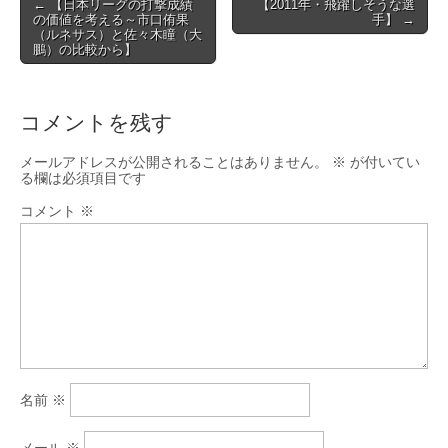
Post
← 【日本リーグの打撃成績
【2011年・飛躍しそうな選
の価値を考える～市口侑果
手】 →
navigation
（ルネサス）と佐々木瞳（大
鵬）の比較から】
コメントを残す
メールアドレスが公開されることはありません。
※
が付いてい
る欄は必須項目です
コメント
※
名前
※
メール
※