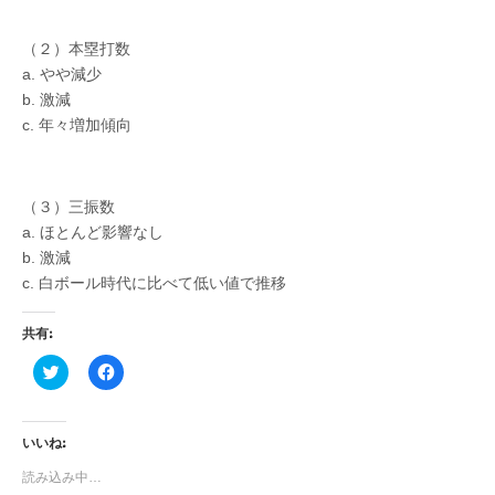
（２）本塁打数
a. やや減少
b. 激減
c. 年々増加傾向
（３）三振数
a. ほとんど影響なし
b. 激減
c. 白ボール時代に比べて低い値で推移
共有:
ク
F
リ
a
ッ
c
ク
e
し
b
て
o
いいね:
T
o
w
k
読み込み中…
i
で