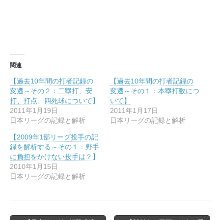
t
共
t
有
e
す
r
る
で
に
共
は
有
ク
(
リ
新
ッ
し
ク
い
し
関連
ウ
て
ィ
く
【過去10年間の打者記録の
【過去10年間の打者記録の
ン
だ
ド
さ
変遷～その２：二塁打、安
変遷～その１：本塁打数につ
ウ
い
打、打点、四死球について】
いて】
で
(
開
新
2011年1月19日
2011年1月17日
き
し
日本リーグの記録と解析
日本リーグの記録と解析
ま
い
す
ウ
)
ィ
【2009年1部リーグ投手の記
ン
録を解析する～その１：野手
ド
ウ
に負担をかけない投手は？】
で
2010年1月15日
開
き
日本リーグの記録と解析
ま
す
)