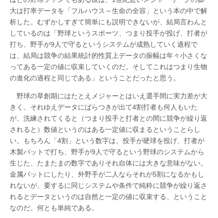
大は打率データを「フルハウス～生命の全容」という本の中で解
析した。むずかしすぎて簡単にも説明できないが、結局言わんと
しているのは「野球というスポーツ、つまり投手が投げ、打者が
打ち、野手が9人で守るというシステムが成熟していく過程で
は、結局は競争の結果統計的性質上データの振幅は年々小さくな
ってある一定の値に収束していくのだ。そしてこれはつまり生物
の進化の過程と同じである」ということだったと思う。
野球の草創期にはたとえメジャーとはいえ選手間に実力差が大
きく、それゆえデータにばらつきが出て4割打者も何人もいた
が、洗練されてくると（つまり投手と打者との間に競争が繰り返
されると）数値というのはある一定値に収まるということらし
い。もちろん「4割」という数字は、投手が硬球を投げ、打者が
木製バットで打ち、野手が9人で守るという野球のシステムから
生じた、たまたまの数字でありそれ自体には大きな意味がない。
金属バットにしたり、外野手が二人ならそれが5割になるかもし
れないが、要するに同じシステムや条件で純粋に競争が繰り返さ
れるとデータというのは自然と一定の値に収束する、ということ
なのだ。何とも単純である。