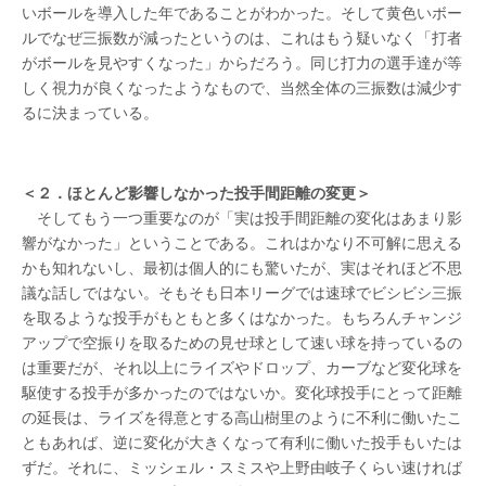
いボールを導入した年であることがわかった。そして黄色いボー
ルでなぜ三振数が減ったというのは、これはもう疑いなく「打者
がボールを見やすくなった」からだろう。同じ打力の選手達が等
しく視力が良くなったようなもので、当然全体の三振数は減少す
るに決まっている。
＜２．ほとんど影響しなかった投手間距離の変更＞
そしてもう一つ重要なのが「実は投手間距離の変化はあまり影
響がなかった」ということである。これはかなり不可解に思える
かも知れないし、最初は個人的にも驚いたが、実はそれほど不思
議な話しではない。そもそも日本リーグでは速球でビシビシ三振
を取るような投手がもともと多くはなかった。もちろんチャンジ
アップで空振りを取るための見せ球として速い球を持っているの
は重要だが、それ以上にライズやドロップ、カーブなど変化球を
駆使する投手が多かったのではないか。変化球投手にとって距離
の延長は、ライズを得意とする高山樹里のように不利に働いたこ
ともあれば、逆に変化が大きくなって有利に働いた投手もいたは
ずだ。それに、ミッシェル・スミスや上野由岐子くらい速ければ