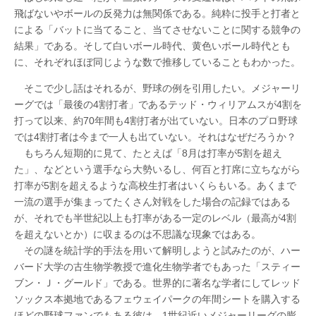
飛ばないやボールの反発力は無関係である。純粋に投手と打者と
による「バットに当てること、当てさせないことに関する競争の
結果」である。そして白いボール時代、黄色いボール時代とも
に、それぞれほぼ同じような数で推移していることもわかった。
そこで少し話はそれるが、野球の例を引用したい。メジャーリ
ーグでは「最後の4割打者」であるテッド・ウィリアムスが4割を
打って以来、約70年間も4割打者が出ていない。日本のプロ野球
では4割打者は今まで一人も出ていない。それはなぜだろうか？
もちろん短期的に見て、たとえば「8月は打率が5割を超え
た」、などという選手なら大勢いるし、何百と打席に立ちながら
打率が5割を超えるような高校生打者はいくらもいる。あくまで
一流の選手が集まってたくさん対戦をした場合の記録ではある
が、それでも半世紀以上も打率がある一定のレベル（最高が4割
を超えないとか）に収まるのは不思議な現象ではある。
その謎を統計学的手法を用いて解明しようと試みたのが、ハー
バード大学の古生物学教授で進化生物学者でもあった「スティー
ブン・Ｊ・グールド」である。世界的に著名な学者にしてレッド
ソックス本拠地であるフェウェイパークの年間シートを購入する
ほどの野球ファンでもある彼は、1世紀近いメジャーリーグの膨