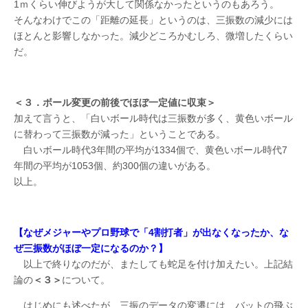
1ｍくらい伸びようが大して関係なかったというのもあろう。
そんなわけでこの「距離の延長」というのは、三振数の減少には
ほとんと影響しなかった。減少どころかむしろ、微増したくらい
だ。
＜３．ボール変更の前後でほぼ一定値に収束＞
加えて言うと、「白いボール時代は三振数が多く、黄色いボール
に替わって三振数が減った」ということである。
白いボール時代3年間の平均が1334個で、黄色いボール時代7
年間の平均が1053個、約300個の違いがある。
以上。
【なぜメジャーやプロ野球で「4割打者」が出なくなったか、な
ぜ三振数がほぼ一定になるのか？】
以上で終りなのだが、またしても蛇足を付け加えたい。上記結
論の
＜３＞
について。
はじめにも述べたが、三振のデータの変遷には、バットの飛ぶ