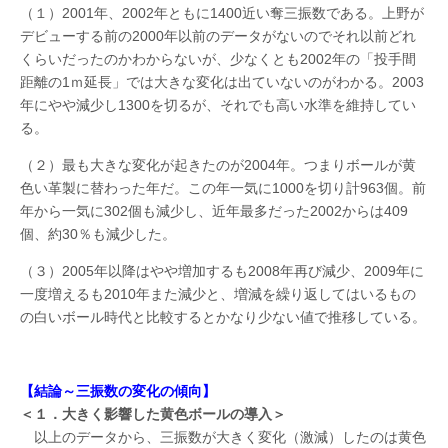
（１）2001年、2002年ともに1400近い奪三振数である。上野が
デビューする前の2000年以前のデータがないのでそれ以前どれ
くらいだったのかわからないが、少なくとも2002年の「投手間
距離の1ｍ延長」では大きな変化は出ていないのがわかる。2003
年にやや減少し1300を切るが、それでも高い水準を維持してい
る。
（２）最も大きな変化が起きたのが2004年。つまりボールが黄
色い革製に替わった年だ。この年一気に1000を切り計963個。前
年から一気に302個も減少し、近年最多だった2002からは409
個、約30％も減少した。
（３）2005年以降はやや増加するも2008年再び減少、2009年に
一度増えるも2010年また減少と、増減を繰り返してはいるもの
の白いボール時代と比較するとかなり少ない値で推移している。
【結論～三振数の変化の傾向】
＜１．大きく影響した黄色ボールの導入＞
以上のデータから、三振数が大きく変化（激減）したのは黄色