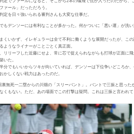
判定でファールになると、そこから2本の犠飛で点が入ったのだから、
ファール」だっただろう。
判定を日々強いられる審判さんも大変な仕事だ。
でもデンソーには有利なことが多かった。何かついに「悪い運」が洗い
まくいかず、イレギュラーは全て不利に働くような展開だったが、この
るようなライナーがことごとく真正面。
、リリーフした近藤にせよ、常に芯で捉えられながらも打球が正面に飛
築いた。
半分でもいいからツキが向いていれば、デンソーは下位争いどころか、
おかしくない戦力はあったのだ。
回裏無死一二塁からの川畑の「スリーバント」。バントで三振と思った
なくもない。ただ、あの場面でこの打撃は疑問。これは三振と言われて