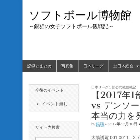
ソフトボール博物館
～銀猫の女子ソフトボール観戦記～
Skip
Main
記録とまとめ
写真集
日本リーグ
全日本総合
to
menu
content
日本リーグ１部公式戦観戦記
今後のイベント
【2017年
vs デン
イベント無し
本当の力を
by
銀猫
•
2017年10月10日
サイト内検索
太陽誘電 001 0011…3-7