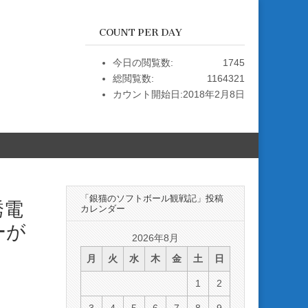
COUNT PER DAY
今日の閲覧数:
1745
総閲覧数:
1164321
カウント開始日:
2018年2月8日
「銀猫のソフトボール観戦記」投稿
誘電
カレンダー
ーが
2026年8月
月
火
水
木
金
土
日
1
2