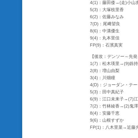
4(1)：藤田倭→(走)小山
5(3)：大塚枝里香
6(2)：佐藤みなみ
7(D)：尾﨑望良
8(6)：中溝優生
9(4)：丸本里佳
FP(9)：石濱真実
【後攻：デンソー～先発
1(7)：松木瑛里→(9)釼
2(8)：増山由梨
3(4)：川畑瞳
4(D)：ジョーダン・テ
5(3)：田中真紀子
6(9)：江口未来子→(7
7(2)：竹林綾香→(2)鬼
8(4)：安藤千恵
9(6)：山根すずか
FP(1)：八木里菜→近藤