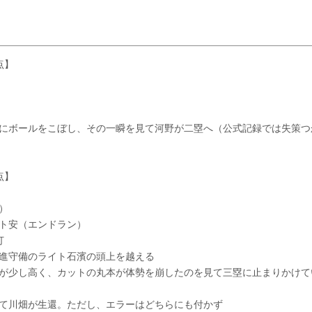
点】
にボールをこぼし、その一瞬を見て河野が二塁へ（公式記録では失策つ
点】
）
ト安（エンドラン）
打
進守備のライト石濱の頭上を越える
が少し高く、カットの丸本が体勢を崩したのを見て三塁に止まりかけて
て川畑が生還。ただし、エラーはどちらにも付かず