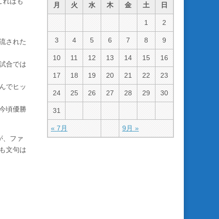
これはも
月
火
水
木
金
土
日
1
2
3
4
5
6
7
8
9
流された
10
11
12
13
14
15
16
試合では
17
18
19
20
21
22
23
んでヒッ
24
25
26
27
28
29
30
今頃優勝
31
« 7月
9月 »
が、ファ
も文句は