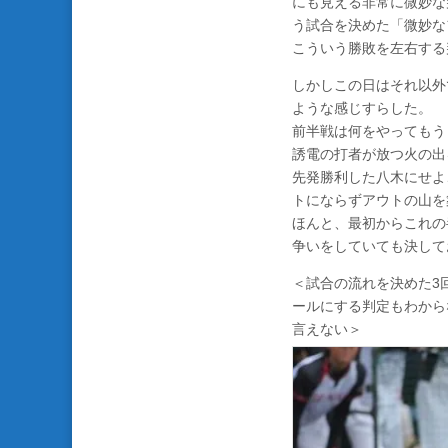
にも見える非常に微妙な
う試合を決めた「微妙な
こういう勝敗を左右する
しかしこの日はそれ以外
ような感じすらした。
前半戦は何をやってもう
誘電の打者が放つ火の出
先発勝利した八木にせよ
トにならずアウトの山を
ほんと、最初からこれの
争いをしていても決して
＜試合の流れを決めた3
ールにする判定もわから
言えない＞