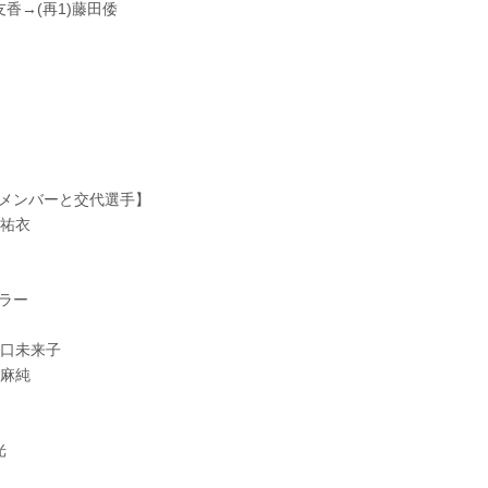
友香→(再1)藤田倭
メンバーと交代選手】
持祐衣
ーラー
)江口未来子
澤麻純
光