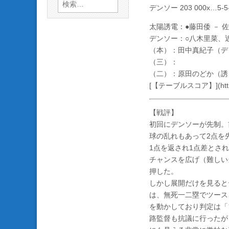
検
デンソー 203 000x…5-5
索:
太陽誘電：●藤田倭 － 
デンソー：○八木里菜、近
（本）：田中真紀子（デ
（三）：
（二）：原田のどか（誘
[【テーブルスコア】](http://w
【戦評】
初回にデンソーが先制。
球の乱れもあって2点を
1点を返され1点差とさ
チャンスを広げ（難しい
押した。
しかし展開だけを見ると
は、無死一二塁でツース
を動かしており判定は「
路監督も抗議に行ったが