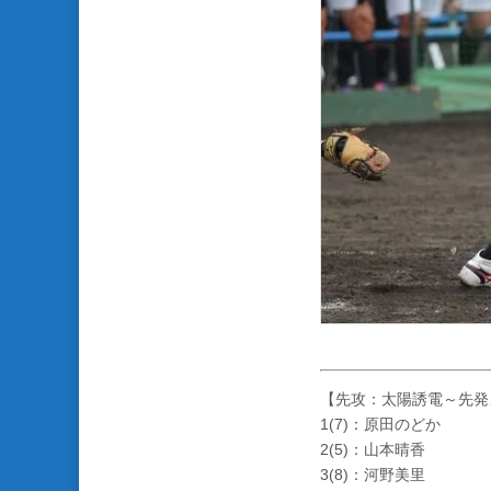
【先攻：太陽誘電～先発
1(7)：原田のどか
2(5)：山本晴香
3(8)：河野美里