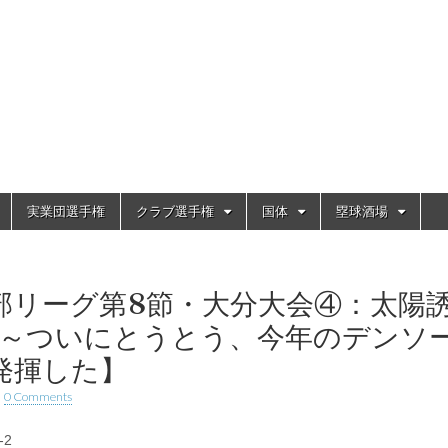
実業団選手権
クラブ選手権
国体
塁球酒場
1部リーグ第8節・大分大会④：太陽
ソー～ついにとうとう、今年のデンソ
発揮した】
•
0 Comments
-2