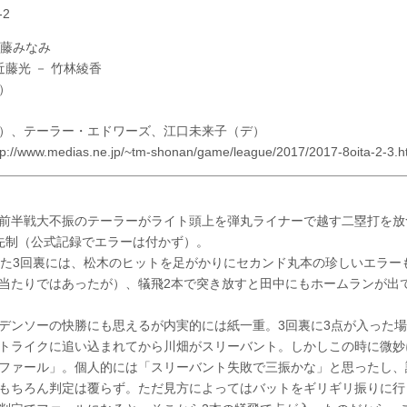
-2
佐藤みなみ
藤光 － 竹林綾香
）
）、テーラー・エドワーズ、江口未来子（デ）
ww.medias.ne.jp/~tm-shonan/game/league/2017/2017-8oita-2-3.h
前半戦大不振のテーラーがライト頭上を弾丸ライナーで越す二塁打を放
先制（公式記録でエラーは付かず）。
れた3回裏には、松木のヒットを足がかりにセカンド丸本の珍しいエラー
当たりではあったが）、犠飛2本で突き放すと田中にもホームランが出
デンソーの快勝にも思えるが内実的には紙一重。3回裏に3点が入った
トライクに追い込まれてから川畑がスリーバント。しかしこの時に微妙
ファール」。個人的には「スリーバント失敗で三振かな」と思ったし、
もちろん判定は覆らず。ただ見方によってはバットをギリギリ振りに行