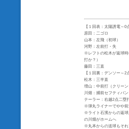
【１回表：太陽誘電～0
原田：二ゴロ
山本：左飛（初球）
河野：左前打・失
※レフトの松木が返球時
打か？）
藤田：三直
【１回裏：デンソー～2
松木：三半直
増山：中前打（クリーン
川畑：捕前セフティバン
テーラー：右越2点二塁
※弾丸ライナーでやや前
※ライト石濱からの返球
の川畑がホームへ
※丸本からの送球もそれ