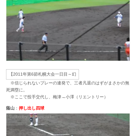
※信じられないプレーの連発で、三者凡退のはずがまさかの無
死満塁に。
※ここで投手交代し、梅津→小澤（リエントリー）
蔭山
：
押し出し四球