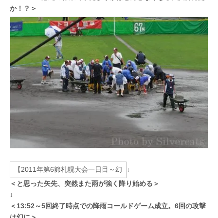
か！？＞
↓
＜と思った矢先、突然また雨が強く降り始める＞
↓
＜13:52～5回終了時点での降雨コールドゲーム成立。6回の攻撃
は幻に＞