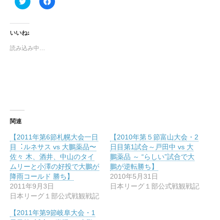
ク
F
リ
a
ッ
c
ク
e
し
b
て
o
いいね:
T
o
w
k
読み込み中…
i
で
t
共
t
有
e
す
r
る
で
に
共
は
有
ク
(
リ
新
ッ
し
ク
い
し
関連
ウ
て
ィ
く
【2011年第6節札幌⼤会⼀⽇
【2010年第５節富山大会・2
ン
だ
ド
さ
⽬︓ルネサス vs ⼤鵬薬品〜
日目第1試合～戸田中 vs 大
ウ
い
佐々 ⽊、酒井、中⼭のタイ
鵬薬品 ～ “らしい”試合で大
で
(
開
新
ムリーと⼩澤の好投で⼤鵬が
鵬が逆転勝ち】
き
し
降⾬コールド 勝ち】
2010年5月31日
ま
い
す
ウ
2011年9月3日
日本リーグ１部公式戦観戦記
)
ィ
日本リーグ１部公式戦観戦記
ン
ド
ウ
【2011年第9節岐⾩⼤会・1
で