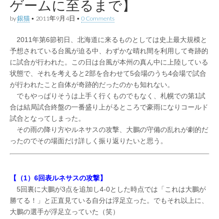
ゲームに至るまで】
by
銀猫
•
2011年9月4日
•
0 Comments
2011年第6節初日、北海道に来るものとしては史上最大規模と
予想されている台風が迫る中、わずかな晴れ間を利用して奇跡的
に試合が行われた。この日は台風が本州の真ん中に上陸している
状態で、それを考えると2部を合わせて5会場のうち4会場で試合
が行われたこと自体が奇跡的だったのかも知れない。
でもやっぱりそうは上手く行くものでもなく、札幌での第1試
合は結局試合終盤の一番盛り上がるところで豪雨になりコールド
試合となってしまった。
その雨の降り方やルネサスの攻撃、大鵬の守備の乱れが劇的だ
ったのでその場面だけ詳しく振り返りたいと思う。
【（1）6回表ルネサスの攻撃】
5回裏に大鵬が3点を追加し4-0とした時点では「これは大鵬が
勝てる！」と正直見ている自分は浮足立った。でもそれ以上に、
大鵬の選手が浮足立っていた（笑）