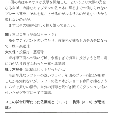
6回の表はルネサスが反撃を開始した、というより大鵬の完全
なる自滅。冷静なキャプテンの佐々木に至るまでの信じられない
プレーの連発。それを起こさせるのがルネサスの見えない力かも
知れないのだが。
まずはその6回を詳しく振り返ってみたい。
関
：三ゴロ失（記録はヒット？）
※セフティバント強い当たり、佐藤光が捕るもガチガチになっ
て一塁へ悪送球
大久保
：投犠打・悪送球
※梅津正面への強い打球、余裕すぎて慎重に投げようと逆に肩
に力が入り過ぎふわっと一塁へ悪送球
峰
：左飛失（記録はヒットだったが…）
※超平凡なレフトへの浅いフライ。初回のプレー(注1)が影響
したかも知れないが、レフトの佐々木がショート森田が捕るよう
にムチャ振りの指示。自分の打球と気づき慌ててダッシュし追い
付いたがグラブに当てて落球。
＜この試合好守だった佐藤光と（1，2）、梅津（3，4）が悪送
球＞