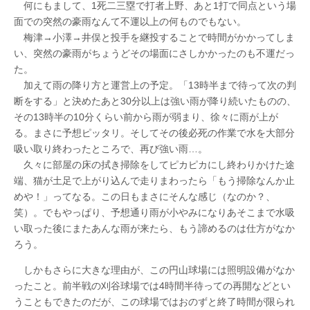
何にもまして、1死二三塁で打者上野、あと1打で同点という場
面での突然の豪雨なんて不運以上の何ものでもない。
梅津→小澤→井俣と投手を継投することで時間がかかってしま
い、突然の豪雨がちょうどその場面にさしかかったのも不運だっ
た。
加えて雨の降り方と運営上の予定。「13時半まで待って次の判
断をする」と決めたあと30分以上は強い雨が降り続いたものの、
その13時半の10分くらい前から雨が弱まり、徐々に雨が上が
る。まさに予想ピッタリ。そしてその後必死の作業で水を大部分
吸い取り終わったところで、再び強い雨…。
久々に部屋の床の拭き掃除をしてピカピカにし終わりかけた途
端、猫が土足で上がり込んで走りまわったら「もう掃除なんか止
めや！」ってなる。この日もまさにそんな感じ（なのか？、
笑）。でもやっぱり、予想通り雨が小やみになりあそこまで水吸
い取った後にまたあんな雨が来たら、もう諦めるのは仕方がなか
ろう。
しかもさらに大きな理由が、この円山球場には照明設備がなか
ったこと。前半戦の刈谷球場では4時間半待っての再開などとい
うこともできたのだが、この球場ではおのずと終了時間が限られ