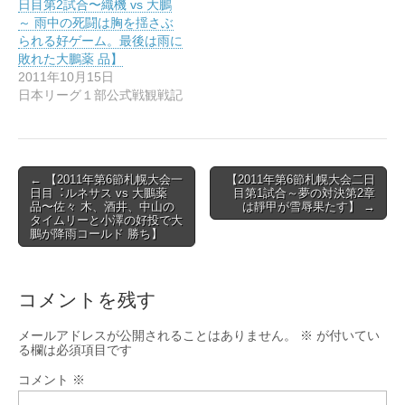
⽇⽬第2試合〜織機 vs ⼤鵬
開
き
～ ⾬中の死闘は胸を揺さぶ
ま
られる好ゲーム。最後は⾬に
す
)
敗れた⼤鵬薬 品】
2011年10月15日
日本リーグ１部公式戦観戦記
Post
← 【2011年第6節札幌⼤会⼀
【2011年第6節札幌大会二日
⽇⽬︓ルネサス vs ⼤鵬薬
目第1試合～夢の対決第2章
navigation
品〜佐々 ⽊、酒井、中⼭の
は靜甲が雪辱果たす】 →
タイムリーと⼩澤の好投で⼤
鵬が降⾬コールド 勝ち】
コメントを残す
メールアドレスが公開されることはありません。
※
が付いてい
る欄は必須項目です
コメント
※