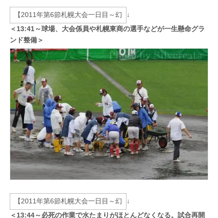
↓
＜13:41～球場、大会係員や札幌東商の選手などが一生懸命グラ
ンド整備＞
↓
＜13:44～必死の作業で水たまりがほとんどなくなる。試合再開