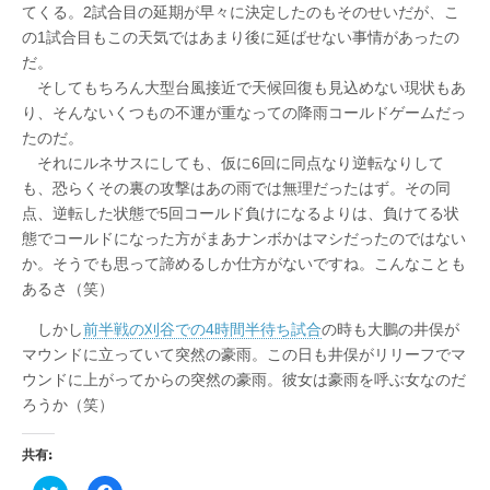
てくる。2試合目の延期が早々に決定したのもそのせいだが、こ
の1試合目もこの天気ではあまり後に延ばせない事情があったの
だ。
そしてもちろん大型台風接近で天候回復も見込めない現状もあ
り、そんないくつもの不運が重なっての降雨コールドゲームだっ
たのだ。
それにルネサスにしても、仮に6回に同点なり逆転なりして
も、恐らくその裏の攻撃はあの雨では無理だったはず。その同
点、逆転した状態で5回コールド負けになるよりは、負けてる状
態でコールドになった方がまあナンボかはマシだったのではない
か。そうでも思って諦めるしか仕方がないですね。こんなことも
あるさ（笑）
しかし
前半戦の刈谷での4時間半待ち試合
の時も大鵬の井俣が
マウンドに立っていて突然の豪雨。この日も井俣がリリーフでマ
ウンドに上がってからの突然の豪雨。彼女は豪雨を呼ぶ女なのだ
ろうか（笑）
共有: