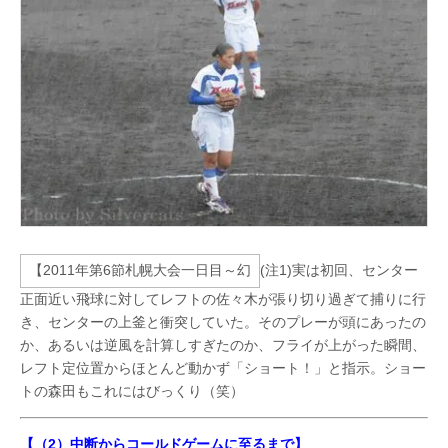
(注1)実は初回、センター
正面近い飛球に対してレフトの佐々木が張り切り過ぎて捕りに行
き、センターの上釜と衝突していた。そのプレーが頭にあったの
か、あるいは逆風を計算しすぎたのか、フライが上がった瞬間、
レフト定位置からほとんど動かず「ショート！」と指示。ショー
トの森田もこれにはびっくり（笑）
【（2）中断からコールドゲームに至るまで】