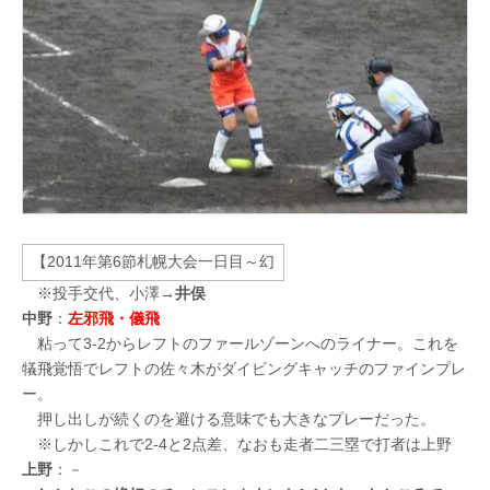
※投手交代、小澤→
井俣
中野
：
左邪飛・儀飛
粘って3-2からレフトのファールゾーンへのライナー。これを
犠飛覚悟でレフトの佐々木がダイビングキャッチのファインプレ
ー。
押し出しが続くのを避ける意味でも大きなプレーだった。
※しかしこれで2-4と2点差、なおも走者二三塁で打者は上野
上野
：－