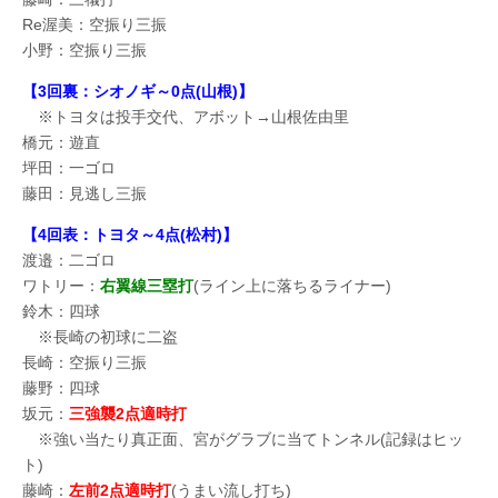
Re渥美：空振り三振
小野：空振り三振
【3回裏：シオノギ～0点(山根)】
※トヨタは投手交代、アボット→山根佐由里
橋元：遊直
坪田：一ゴロ
藤田：見逃し三振
【4回表：トヨタ～4点(松村)】
渡邉：二ゴロ
ワトリー：
右翼線三塁打
(ライン上に落ちるライナー)
鈴木：四球
※長崎の初球に二盗
長崎：空振り三振
藤野：四球
坂元：
三強襲2点適時打
※強い当たり真正面、宮がグラブに当てトンネル(記録はヒッ
ト)
藤崎：
左前2点適時打
(うまい流し打ち)