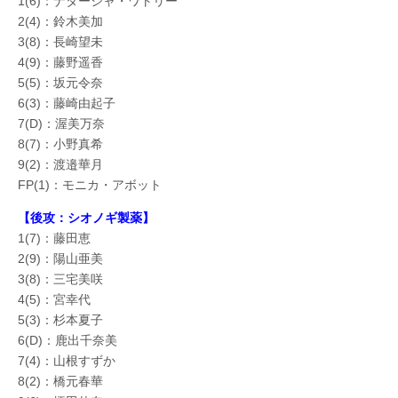
1(6)：ナターシャ・ワトリー
2(4)：鈴木美加
3(8)：長崎望未
4(9)：藤野遥香
5(5)：坂元令奈
6(3)：藤崎由起子
7(D)：渥美万奈
8(7)：小野真希
9(2)：渡邉華月
FP(1)：モニカ・アボット
【後攻：シオノギ製薬】
1(7)：藤田恵
2(9)：陽山亜美
3(8)：三宅美咲
4(5)：宮幸代
5(3)：杉本夏子
6(D)：鹿出千奈美
7(4)：山根すずか
8(2)：橋元春華