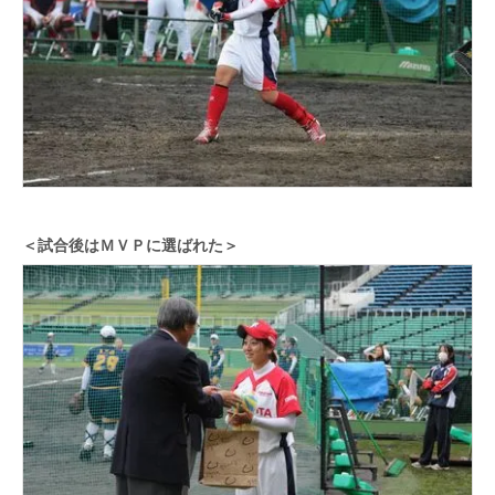
＜試合後はＭＶＰに選ばれた＞