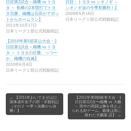
ド
さ
日目第2試合～織機 vs トヨ
日目：トヨタ vs シオノギ ～
ウ
い
タ ～ 長﨑の2本塁打でトヨ
シオノギ涙の今季初勝利！】
で
(
開
新
タ完勝。織機は石田がアボッ
2009年5月18日
き
し
トからホームラン】
日本リーグ１部公式戦観戦記
ま
い
す
ウ
2011年10月17日
)
ィ
日本リーグ１部公式戦観戦記
ン
ド
ウ
【2010年第5節富山大会・2
で
日目第1試合～織機 vs トヨ
開
き
タ ～ トヨタの圧勝、っつー
ま
か、織機の自滅】
す
)
2010年6月4日
日本リーグ１部公式戦観戦記
Post
← 【2011年おいでませ⼭⼝
【2011年第9節岐⾩⼤会・1
国体成年⼥⼦の部・⾮観戦記
⽇⽬第2試合〜織機 vs ⼤鵬
navigation
（その２ 〜準々決勝から決
～ ⾬中の死闘は胸を揺さぶ
勝）】
られる好ゲーム。最後は⾬に
敗れた⼤鵬薬 品】 →