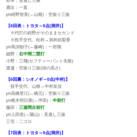
杉本：見逃し三振
鹿出：一直
ph紺野智美(←山根)：空振り三振
【6回表：トヨタ～0点(洞井)】
※代打の紺野がそのままセカンド
※投手交代、松村→洞井絵梨香
ph馬渕朝子(←藤崎)：一邪飛
細野：
右中間二塁打
小野：三飛(セフティーバント失敗)
渡邉：空振り三振(頭の高さ)
【6回裏：シオノギ～0点(中村)】
投手交代、山根→中村友佳
ph高橋里江(←橋元)：空振り三振
ph椎木明日香(←坪田)：
中前打
藤田：
三遊間左前打
ph上田恵(←陽山)：見逃し三振
三宅：二ゴロ
【7回表：トヨタ～0点(洞井)】