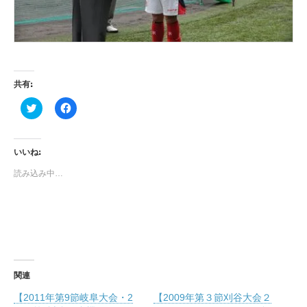
共有:
ク
F
リ
a
ッ
c
ク
e
し
b
て
o
いいね:
T
o
w
k
読み込み中…
i
で
t
共
t
有
e
す
r
る
で
に
共
は
有
ク
(
リ
新
ッ
し
ク
い
し
関連
ウ
て
ィ
く
【2011年第9節岐阜大会・2
【2009年第３節刈谷大会２
ン
だ