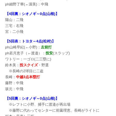
ph細野了華(←渥美)：中飛
【4回裏：シオノギ～0点(山根)】
陽山：二飛
三宅：右飛
宮：二小飛
【5回表：トヨタ～4点(松村)】
ph山崎早紀(←小野)：
左前打
ph若月恵子（←渡邉）：
投安
(スラップ)
ワトリー：一ゴロ(二三塁に)
鈴木美：
投スクイズ
・野選
※長崎の2球目に二盗
長崎：
中越3点本塁打
藤野：中飛
坂元：中飛
【5回裏：シオノギ～0点(山根)】
※レフトに小野、捕手に渡邉が再出場
※藤野に代わってセンターに前薗理恵、長崎がライトに