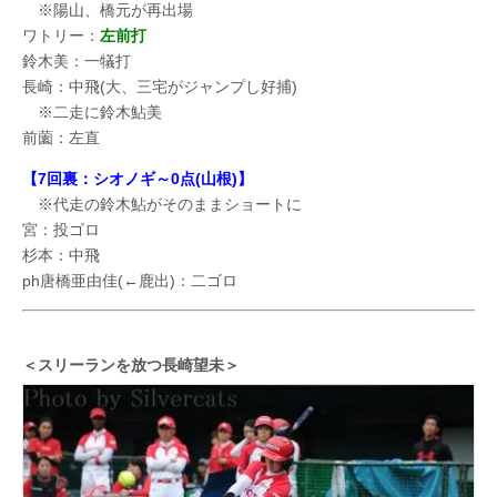
※陽山、橋元が再出場
ワトリー：
左前打
鈴木美：一犠打
長崎：中飛(大、三宅がジャンプし好捕)
※二走に鈴木鮎美
前薗：左直
【7回裏：シオノギ～0点(山根)】
※代走の鈴木鮎がそのままショートに
宮：投ゴロ
杉本：中飛
ph唐橋亜由佳(←鹿出)：二ゴロ
＜スリーランを放つ長崎望未＞