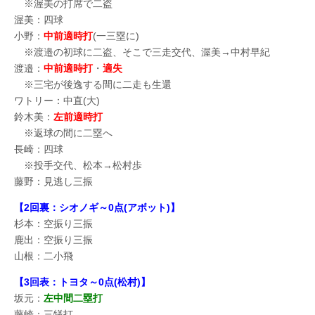
※渥美の打席で二盗
渥美：四球
小野：
中前適時打
(一三塁に)
※渡邉の初球に二盗、そこで三走交代、渥美→中村早紀
渡邉：
中前適時打
・
適失
※三宅が後逸する間に二走も生還
ワトリー：中直(大)
鈴木美：
左前適時打
※返球の間に二塁へ
長崎：四球
※投手交代、松本→松村歩
藤野：見逃し三振
【2回裏：シオノギ～0点(アボット)】
杉本：空振り三振
鹿出：空振り三振
山根：二小飛
【3回表：トヨタ～0点(松村)】
坂元：
左中間二塁打
藤崎：三犠打