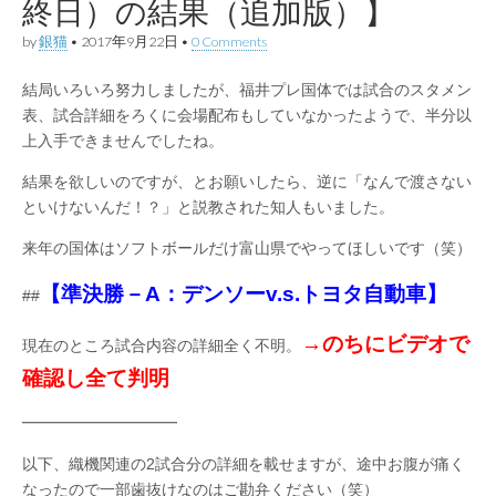
終日）の結果（追加版）】
by
銀猫
•
2017年9月22日
•
0 Comments
結局いろいろ努力しましたが、福井プレ国体では試合のスタメン
表、試合詳細をろくに会場配布もしていなかったようで、半分以
上入手できませんでしたね。
結果を欲しいのですが、とお願いしたら、逆に「なんで渡さない
といけないんだ！？」と説教された知人もいました。
来年の国体はソフトボールだけ富山県でやってほしいです（笑）
【準決勝－A：デンソーv.s.トヨタ自動車】
##
→のちにビデオで
現在のところ試合内容の詳細全く不明。
確認し全て判明
━━━━━━━━━━
以下、織機関連の2試合分の詳細を載せますが、途中お腹が痛く
なったので一部歯抜けなのはご勘弁ください（笑）