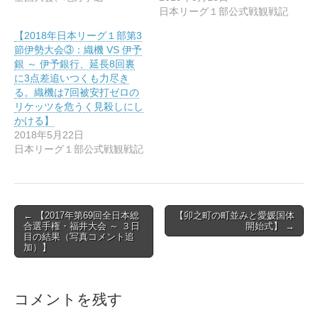
)
ィ
日本リーグ１部公式戦観戦記
ン
ド
ウ
【2018年日本リーグ１部第3
で
節伊勢大会③：織機 VS 伊予
開
き
銀 ～ 伊予銀行、延長8回裏
ま
に3点差追いつくも力尽き
す
)
る。織機は7回被安打ゼロの
リケッツを危うく見殺しにし
かける】
2018年5月22日
日本リーグ１部公式戦観戦記
Post
← 【2017年第69回全日本総
【卯之町の町並みと愛媛国体
合選手権・福井大会 ～ ３日
開始式】 →
navigation
目の結果（写真コメント追
加）】
コメントを残す