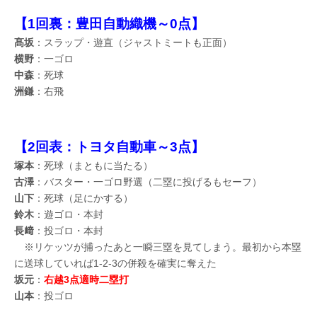
【1回裏：豊田自動織機～0点】
髙坂
：スラップ・遊直（ジャストミートも正面）
横野
：一ゴロ
中森
：死球
洲鎌
：右飛
【2回表：トヨタ自動車～3点】
塚本
：死球（まともに当たる）
古澤
：バスター・一ゴロ野選（二塁に投げるもセーフ）
山下
：死球（足にかする）
鈴木
：遊ゴロ・本封
長﨑
：投ゴロ・本封
※リケッツが捕ったあと一瞬三塁を見てしまう。最初から本塁
に送球していれば1-2-3の併殺を確実に奪えた
坂元
：
右越3点適時二塁打
山本
：投ゴロ