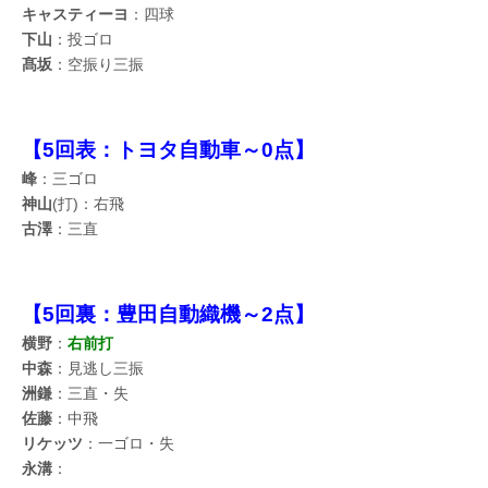
キャスティーヨ
：四球
下山
：投ゴロ
髙坂
：空振り三振
【5回表：トヨタ自動車～0点】
峰
：三ゴロ
神山
(打)：右飛
古澤
：三直
【5回裏：豊田自動織機～2点】
横野
：
右前打
中森
：見逃し三振
洲鎌
：三直・失
佐藤
：中飛
リケッツ
：一ゴロ・失
永溝
：