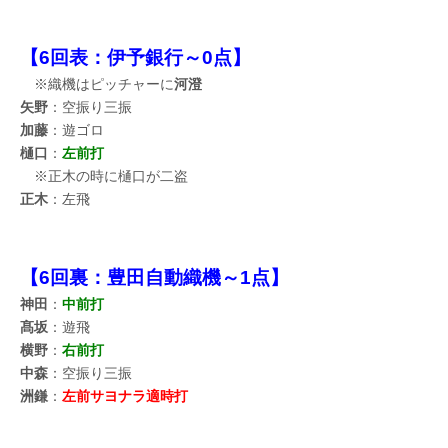
【6回表：伊予銀行～0点】
※織機はピッチャーに
河澄
矢野
：空振り三振
加藤
：遊ゴロ
樋口
：
左前打
※正木の時に樋口が二盗
正木
：左飛
【6回裏：豊田自動織機～1点】
神田
：
中前打
髙坂
：遊飛
横野
：
右前打
中森
：空振り三振
洲鎌
：
左前サヨナラ適時打