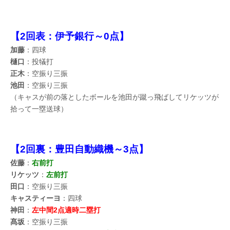
【2回表：伊予銀行～0点】
加藤
：四球
樋口
：投犠打
正木
：空振り三振
池田
：空振り三振
（キャスが前の落としたボールを池田が蹴っ飛ばしてリケッツが
拾って一塁送球）
【2回裏：豊田自動織機～3点】
佐藤
：
右前打
リケッツ
：
左前打
田口
：空振り三振
キャスティーヨ
：四球
神田
：
左中間2点適時二塁打
髙坂
：空振り三振