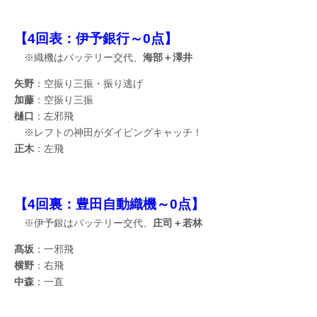
【4回表：伊予銀行～0点】
※織機はバッテリー交代、
海部＋澤井
矢野
：空振り三振・振り逃げ
加藤
：空振り三振
樋口
：左邪飛
※レフトの神田がダイビングキャッチ！
正木
：左飛
【4回裏：豊田自動織機～0点】
※伊予銀はバッテリー交代、
庄司＋若林
髙坂
：一邪飛
横野
：右飛
中森
：一直