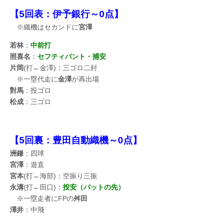
【5回表：伊予銀行～0点】
※織機はセカンドに
宮澤
若林
：
中前打
照喜名
：
セフティバント・捕安
片岡
(打←金澤)：三ゴロ二封
※一塁代走に
金澤
が再出場
對馬
：投ゴロ
松成
：三ゴロ
【5回裏：豊田自動織機～0点】
洲鎌
：四球
宮澤
：遊直
宮本
(打←海部)：空振り三振
永溝
(打←田口)：
投安（バットの先）
※一塁走者にFPの
舛田
澤井
：中飛