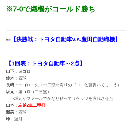
※7-0で織機がコールド勝ち
【決勝戦：トヨタ自動車v.s.豊田自動織機】
##
【1回表：トヨタ自動車～2点】
山下
：遊ゴロ
鈴木
：四球
長﨑
：一ゴロ・失（一二塁間寄りのゴロ、佐藤弾いてしまう）
坂元
：遊ゴロ（二三塁）
※坂元がファールでかなり粘ってリケッツを疲れさせた
山本
：
左越2点二塁打
渥美
：四球
峰
：遊飛