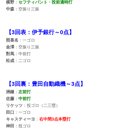
横野
：
セフティバント・投前適時打
中森
：空振り三振
【3回表：伊予銀行～0点】
照喜名
：一ゴロ
金澤
：空振り三振
對馬
：中前打
松成
：二ゴロ
【3回裏：豊田自動織機～3点】
洲鎌
：
左前打
佐藤
：
中前打
リケッツ
：投ゴロ（二三塁）
田口
：一ゴロ
キャスティーヨ
：
右中間3点本塁打
神田
：投ゴロ