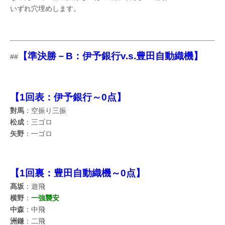
いずれ穴埋めします。
【準決勝－B：伊予銀行v.s.豊田自動織機】
##
【1回表：伊予銀行～0点】
對馬
：空振り三振
松成
：三ゴロ
矢野
：一ゴロ
【1回裏：豊田自動織機～0点】
髙坂
：遊飛
横野
：
一強襲安
中森
：中飛
洲鎌
：二飛