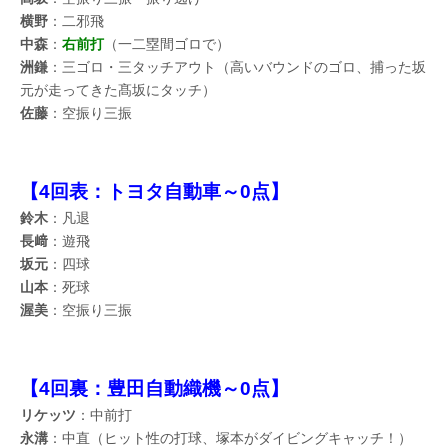
横野
：二邪飛
中森
：
右前打
（一二塁間ゴロで）
洲鎌
：三ゴロ・三タッチアウト（高いバウンドのゴロ、捕った坂
元が走ってきた髙坂にタッチ）
佐藤
：空振り三振
【4回表：トヨタ自動車～0点】
鈴木
：凡退
長﨑
：遊飛
坂元
：四球
山本
：死球
渥美
：空振り三振
【4回裏：豊田自動織機～0点】
リケッツ
：中前打
永溝
：中直（ヒット性の打球、塚本がダイビングキャッチ！）