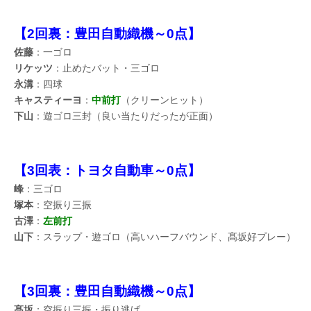
【2回裏：豊田自動織機～0点】
佐藤
：一ゴロ
リケッツ
：止めたバット・三ゴロ
永溝
：四球
キャスティーヨ
：
中前打
（クリーンヒット）
下山
：遊ゴロ三封（良い当たりだったが正面）
【3回表：トヨタ自動車～0点】
峰
：三ゴロ
塚本
：空振り三振
古澤
：
左前打
山下
：スラップ・遊ゴロ（高いハーフバウンド、髙坂好プレー）
【3回裏：豊田自動織機～0点】
髙坂
：空振り三振・振り逃げ