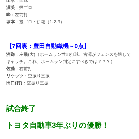
山本
：四球
渥美
：投ゴロ
峰
：左前打
塚本
：投ゴロ・併殺（1-2-3）
【7回裏：豊田自動織機～0点】
洲鎌
：左飛(大)（ホームラン性の打球、古澤がフェンスを壊して
キャッチ。これ、ホームラン判定にすべきでは？？？）
佐藤
：右前打
リケッツ
：空振り三振
田口(打)
：空振り三振
試合終了
トヨタ自動車3年ぶりの優勝！