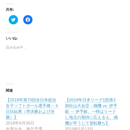
共有:
ク
F
リ
a
ッ
c
ク
e
し
b
て
o
いいね:
T
o
w
k
読み込み中…
i
で
t
共
t
有
e
す
r
る
で
に
共
は
有
ク
(
リ
新
ッ
し
ク
い
し
関連
ウ
て
ィ
く
【2018年第70回全日本総合
【2019年日本リーグ1部第3
ン
だ
ド
さ
女子ソフトボール選手権～４
節松山大会②：織機 vs. 伊予
ウ
い
日目結果（準決勝および決
銀 ～ 伊予銀、一時はリード
で
(
開
新
勝）】
し地元の期待に応えるも、織
き
し
2018年9月30日
機が辛うじて逆転勝ち】
ま
い
す
ウ
全国大会、地方予選
2019年5月13日