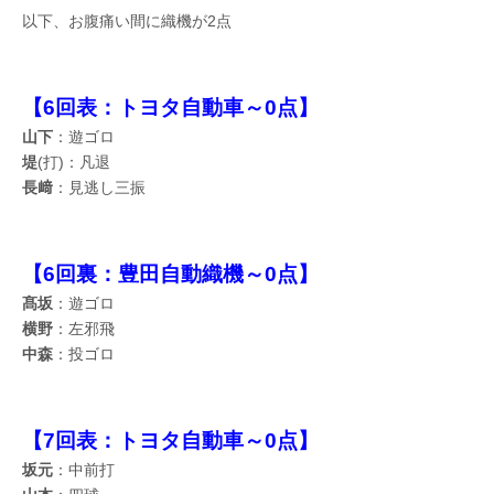
以下、お腹痛い間に織機が2点
【6回表：トヨタ自動車～0点】
山下
：遊ゴロ
堤
(打)：凡退
長﨑
：見逃し三振
【6回裏：豊田自動織機～0点】
髙坂
：遊ゴロ
横野
：左邪飛
中森
：投ゴロ
【7回表：トヨタ自動車～0点】
坂元
：中前打