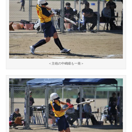
＜主砲の中嶋瞳も一発＞