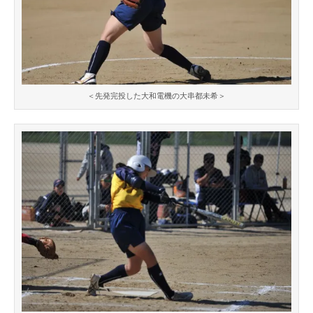
＜先発完投した大和電機の大串都未希＞