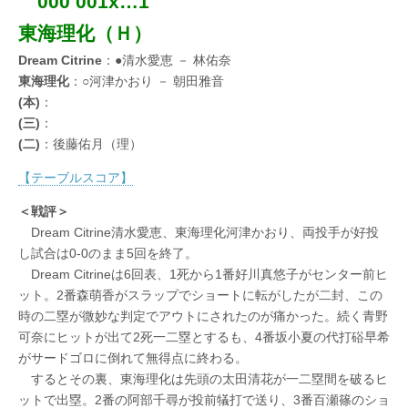
000 001x…1
東海理化（Ｈ）
Dream Citrine
：●清水愛恵 － 林佑奈
東海理化
：○河津かおり － 朝田雅音
(本)
：
(三)
：
(二)
：後藤佑月（理）
【テーブルスコア】
＜戦評＞
Dream Citrine清水愛恵、東海理化河津かおり、両投手が好投
し試合は0-0のまま5回を終了。
Dream Citrineは6回表、1死から1番好川真悠子がセンター前ヒ
ット。2番森萌香がスラップでショートに転がしたが二封、この
時の二塁が微妙な判定でアウトにされたのが痛かった。続く青野
可奈にヒットが出て2死一二塁とするも、4番坂小夏の代打硲早希
がサードゴロに倒れて無得点に終わる。
するとその裏、東海理化は先頭の太田清花が一二塁間を破るヒ
ットで出塁。2番の阿部千尋が投前犠打で送り、3番百瀬篠のショ