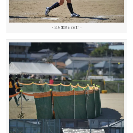
＜望月朱里も2安打＞