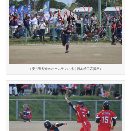
＜安井聖梨奈のホームランに沸く日本精工応援席＞