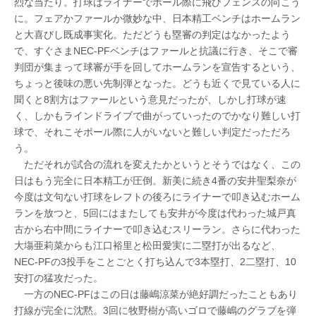
烈な当たり。打球はライナーでポール際に飛びフェンスの向こう
に。フェアかファールか微妙な中、日本精工ベンチはホームラン
と大喜びし既成事実化。ただどうも塁審の判定はなかったよう
で、すぐさまNEC-PFベンチはファールと抗議に行き、そこで審
判団が集まって球審が手を回してホームランを宣告するという、
ちょっと後味の悪い先制弾となった。どうも近くで見ている人に
聞くと8割方はファールという意見だったが、しかし打球が速
く、しかもラインドライブで曲がっていったのでかなり難しい打
球で、それこそポール際に人がいないと難しい判定だっただろ
う。
ただそれが試合の流れを変えたかというとそうではなく、この
日はもう完全に日本精工が圧倒。新美に続き4番の安井聖梨奈が
今度は文句ない打球をレフトの後ろにライナーで叩き込むホーム
ランを放つと、5回にはまたしても安井が今度は代わった城戸真
古から右中間にライナーで叩き込むスリーラン。さらに代わった
大塲亜莉菜からも江口裕里と松田愛実に二塁打が出るなど、
NEC-PFの3投手をことごとく打ち込んで3本塁打、2二塁打、10
安打の猛攻だった。
一方のNEC-PFはこの日は藤嶋涼菜が絶好調だったこともあり
打線が完全に沈黙。3回に牧野樹が高いゴロで藤嶋のグラブを弾