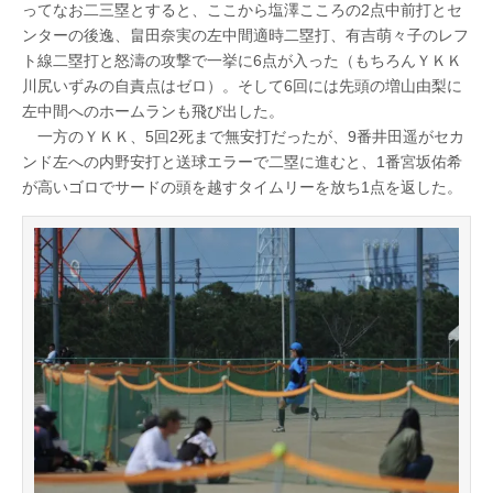
ってなお二三塁とすると、ここから塩澤こころの2点中前打とセ
ンターの後逸、畠田奈実の左中間適時二塁打、有吉萌々子のレフ
ト線二塁打と怒濤の攻撃で一挙に6点が入った（もちろんＹＫＫ
川尻いずみの自責点はゼロ）。そして6回には先頭の増山由梨に
左中間へのホームランも飛び出した。
一方のＹＫＫ、5回2死まで無安打だったが、9番井田遥がセカ
ンド左への内野安打と送球エラーで二塁に進むと、1番宮坂佑希
が高いゴロでサードの頭を越すタイムリーを放ち1点を返した。