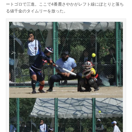
ートゴロで三進。ここで4番麓さやかがレフト線にぽとりと落ち
る値千金のタイムリーを放った。