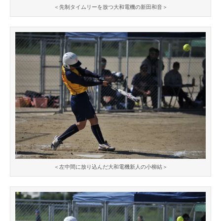
＜先制タイムリーを放つ大和電機の新田和音＞
＜左中間に放り込んだ大和電機新人の小柳結＞