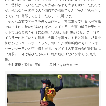
で、勢村が一人いるだけで今大会の結果も大きく変わっただろう
が、残念ながら国体後の予備節での敗戦でなんだかんだあったよ
うですでに退部してしまったらしい（噂では）。
そんな直前でエースを失った靜甲と、常に乗っている大和電機
ではさすがに勢いが違いすぎた。まず初回、先頭の望月朱里がヒ
ットで出ると続く初球に盗塁。1死後、新田和音にセンター前タ
イムリーが出ていとも簡単に先取点を奪う。すると2回には8番小
柳結がセンターへホームラン。3回には4番中嶋瞳にもレフトオー
バーのツーランと空中戦も展開。投げては大串都未希が最終回に
中尾萌に一発は浴びたものの、終始危なげない投球で1失点完
投。
大和電機が投打に圧倒して3位以上を確定させた。