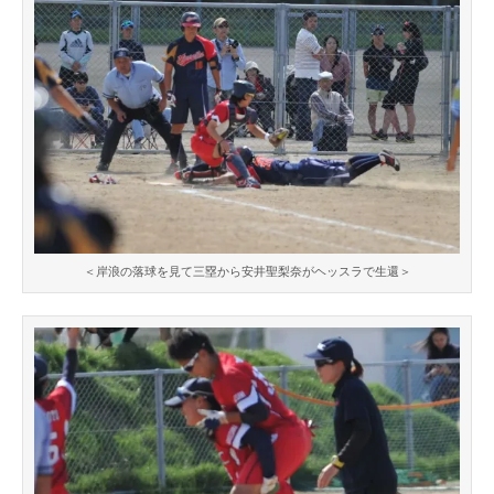
＜岸浪の落球を見て三塁から安井聖梨奈がヘッスラで生還＞