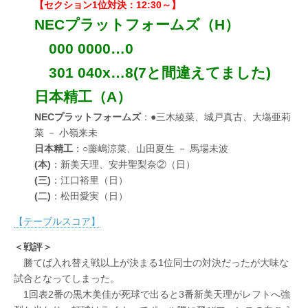
【セクション1位対決：12:30～】
NECプラットフォームズ（H）
000 0000…0
301 040x…8(7と間違えてました)
日本精工（A）
NECプラットフォームズ
：●三木綾菜、城戸真古、大塲亜莉
菜 － 小嶺来未
日本精工
：○藤嶋涼菜、山田夏生 － 馬場未波
(本)
：新美天理、安井聖梨奈②（日）
(三)
：江口裕里（日）
(二)
：松田愛実（日）
【テーブルスコア】
＜戦評＞
勝てば入れ替え戦以上が決まる1位同士の対決だったが大味な
試合となってしまった。
1回表2番の黒木美佳が死球で出ると3番新美天理がレフトへ強