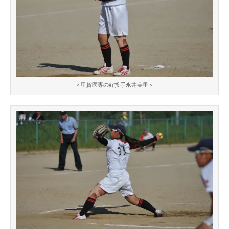
＜甲賀医専の好投手永井美里＞