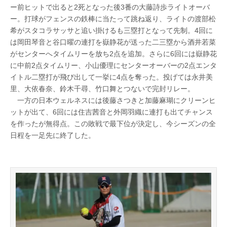
ー前ヒットで出ると2死となった後3番の大藤詩歩ライトオーバ
ー。打球がフェンスの鉄棒に当たって跳ね返り、ライトの渡部松
希がスタコラサッサと追い掛けるも三塁打となって先制。4回に
は岡田琴音と谷口曜の連打を嶽静花が送った二三塁から酒井若菜
がセンターへタイムリーを放ち2点を追加。さらに6回には嶽静花
に中前2点タイムリー、小山優理にセンターオーバーの2点エンタ
イトル二塁打が飛び出して一挙に4点を奪った。投げては永井美
里、大依春奈、鈴木千尋、竹口舞とつないで完封リレー。
一方の日本ウェルネスには後藤さつきと加藤麻瑚にクリーンヒ
ットが出て、6回には住吉茜音と外岡羽織に連打も出てチャンス
を作ったが無得点。この敗戦で最下位が決定し、今シーズンの全
日程を一足先に終了した。