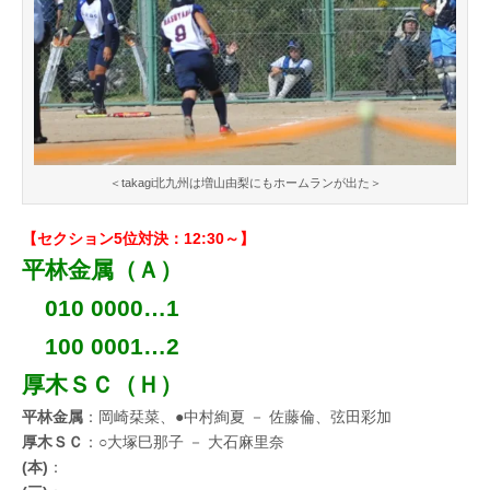
＜takagi北九州は増山由梨にもホームランが出た＞
【セクション5位対決：12:30～】
平林金属（Ａ）
010 0000…1
100 0001…2
厚木ＳＣ（Ｈ）
平林金属
：岡崎栞菜、●中村絢夏 － 佐藤倫、弦田彩加
厚木ＳＣ
：○大塚巳那子 － 大石麻里奈
(本)
：