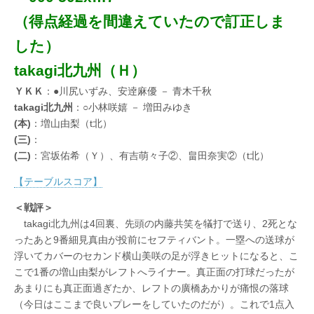
（得点経過を間違えていたので訂正しま
した）
takagi北九州（Ｈ）
ＹＫＫ
：●川尻いずみ、安逹麻優 － 青木千秋
takagi北九州
：○小林咲嬉 － 増田みゆき
(本)
：増山由梨（t北）
(三)
：
(二)
：宮坂佑希（Ｙ）、有吉萌々子②、畠田奈実②（t北）
【テーブルスコア】
＜戦評＞
takagi北九州は4回裏、先頭の内藤共笑を犠打で送り、2死とな
ったあと9番細見真由が投前にセフティバント。一塁への送球が
浮いてカバーのセカンド横山美咲の足が浮きヒットになると、こ
こで1番の増山由梨がレフトへライナー。真正面の打球だったが
あまりにも真正面過ぎたか、レフトの廣橋あかりが痛恨の落球
（今日はここまで良いプレーをしていたのだが）。これで1点入