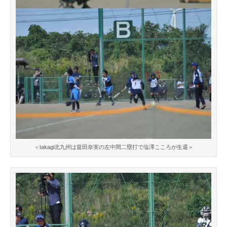
＜takagi北九州は畠田奈実の左中間二塁打で塩澤こころが生還＞