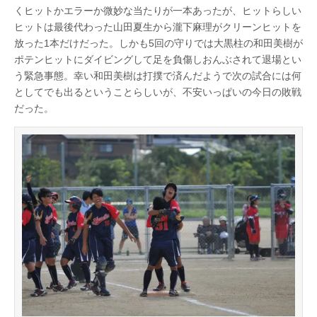
くヒットかエラーか微妙な当たりが一本あったが、ヒットらしい
ヒットは最後代わった山田夏生から瀧下麻理がクリーンヒットを
放った1本だけだった。しかも5回の守りでは大黒柱の和田美樹が
ポテンヒットにダイビングして足を負傷しおんぶされて退場とい
う緊急事態。幸い和田美樹は打撲で済んだようで次の試合には何
としてでも出るということらしいが、不安いっぱいの今日の敗戦
だった。