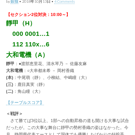
by
銀猫
•
2018年10月13日
•
4 Comments
【セクション2位対決：10:00～】
靜甲（H）
000 0001…1
112 110x…6
大和電機（A）
靜甲
：●渡部恵里花、清水琴乃 － 佐藤友麻
大和電機
：○大串都未希 － 岡村香織
(本)
：中尾萌（靜）、小柳結、中嶋瞳（大）
(三)
：鹿目真実（靜）
(二)
：角山瞳（大）
【テーブルスコア】
＜戦評＞
さて勝てば3位以上、1部への自動昇格の道も開ける大事な試合
だったが。この大事な舞台に靜甲の勢村香織の姿はなかった。今
月、静岡県代表エースとして国体でも優勝したばかりの好投手