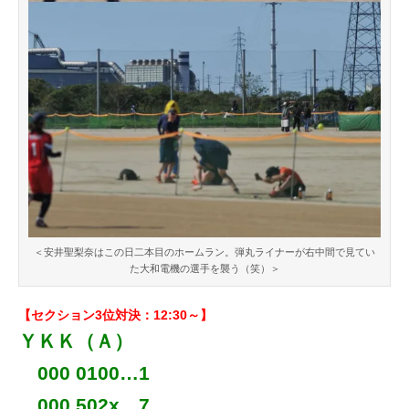
＜安井聖梨奈はこの日二本目のホームラン。弾丸ライナーが右中間で見てい
た大和電機の選手を襲う（笑）＞
【セクション3位対決：12:30～】
ＹＫＫ（Ａ）
000 0100…1
000 502x…7