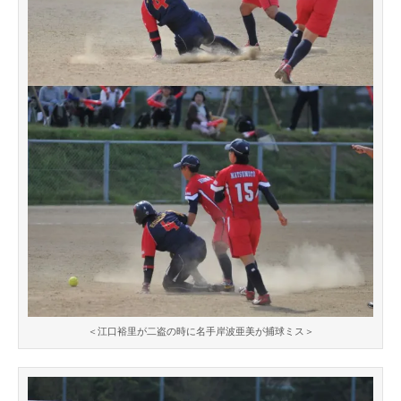
＜江口裕里が二盗の時に名手岸波亜美が捕球ミス＞