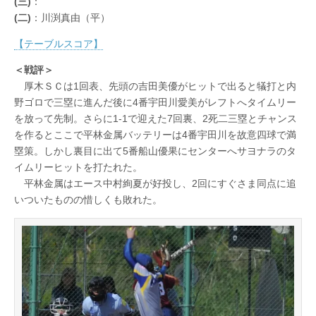
(三)
：
(二)
：川渕真由（平）
【テーブルスコア】
＜戦評＞
厚木ＳＣは1回表、先頭の吉田美優がヒットで出ると犠打と内
野ゴロで三塁に進んだ後に4番宇田川愛美がレフトへタイムリー
を放って先制。さらに1-1で迎えた7回裏、2死二三塁とチャンス
を作るとここで平林金属バッテリーは4番宇田川を故意四球で満
塁策。しかし裏目に出て5番船山優果にセンターへサヨナラのタ
イムリーヒットを打たれた。
平林金属はエース中村絢夏が好投し、2回にすぐさま同点に追
いついたものの惜しくも敗れた。