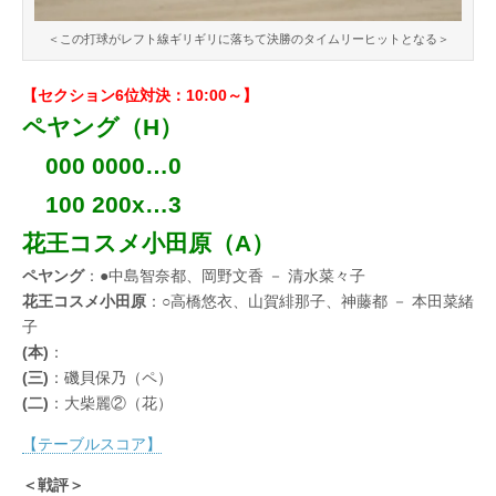
＜この打球がレフト線ギリギリに落ちて決勝のタイムリーヒットとなる＞
【セクション6位対決：10:00～】
ペヤング（H）
000 0000…0
100 200x…3
花王コスメ小田原（A）
ペヤング
：●中島智奈都、岡野文香 － 清水菜々子
花王コスメ小田原
：○高橋悠衣、山賀緋那子、神藤都 － 本田菜緒
子
(本)
：
(三)
：磯貝保乃（ペ）
(二)
：大柴麗②（花）
【テーブルスコア】
＜戦評＞