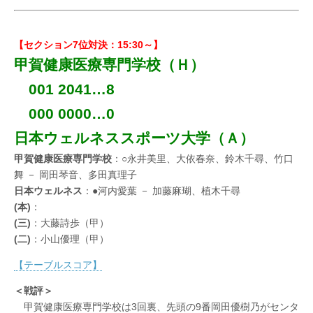
【セクション7位対決：15:30～】
甲賀健康医療専門学校（Ｈ）
001 2041…8
000 0000…0
日本ウェルネススポーツ大学（Ａ）
甲賀健康医療専門学校
：○永井美里、大依春奈、鈴木千尋、竹口
舞 － 岡田琴音、多田真理子
日本ウェルネス
：●河内愛葉 － 加藤麻瑚、植木千尋
(本)
：
(三)
：大藤詩歩（甲）
(二)
：小山優理（甲）
【テーブルスコア】
＜戦評＞
甲賀健康医療専門学校は3回裏、先頭の9番岡田優樹乃がセンタ