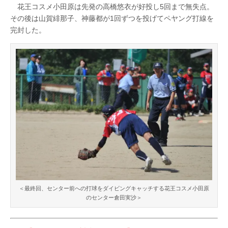
花王コスメ小田原は先発の高橋悠衣が好投し5回まで無失点。
その後は山賀緋那子、神藤都が1回ずつを投げてペヤング打線を
完封した。
＜最終回、センター前への打球をダイビングキャッチする花王コスメ小田原
のセンター倉田実沙＞