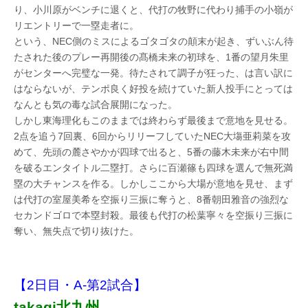
り、小川原がベンチに退くと、代打の牧野に代わり捕手の小嶺が
リエントリーで一塁走者に。
という、NEC側のミスによるゴタゴタの顛末が起き、ずいぶん待
たされた後のプレー再開後の髙橋未来の初球を、1番の望月朱里
がセンターへ完璧な一発。待たされて調子が狂った、は言い訳に
はならないが、テンポ良く好投を続けていた新人投手にとっては
なんとも気の毒な試合展開になった。
しかし東海理化もこのままでは終わらず最後まで意地を見せる。
2点を追う7回裏、6回からリリーフしていたNEC大塲亜莉菜を攻
めて、先頭の麓さやかが四球で出ると、5番の藤木未来が右中間
を破るエンタイトル二塁打。さらに百瀬篠も四球を選んで無死満
塁の大チャンスを作る。しかしここから大場が意地を見せ、まず
は代打の室屋美希を空振り三振に奪うと、8番朝田雅音の強烈な
セカンドゴロで本塁封殺。最後も代打の松葉寧々を空振り三振に
奪い、無失点で切り抜けた。
【2日目・A-第2試合】
takagi北九州