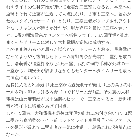
れをライトの仁科芽惟が弾いて走者が二三塁になると、本塁への
返球もそれて近藤が生還して同点になり、古市も三塁へ。堀あか
ねのスクイズはサードゴロとなり、三塁走者がタッチされアウト
となりチャンスが潰えかけたが、堀が盗塁と暴投で三塁へ進む
と、1番の新海雪奈がセンターへ犠牲フライ。この回守備が乱れ
まくったドリームに対して大和電機が逆転に成功する。
このまま終わるかと思った試合だが、ドリームも粘る。最終戦に
なってようやく復調したドリーム青野可奈が先頭で二塁打を放つ
と、森萌香が進塁打を放ち1死三塁、代打の岡野千穂が死球の一
三塁から西畑安美が詰まりながらもセンターへタイムリーを放っ
て同点に追いつく。
延長に入ると8回表は1死三塁から森光眞子が頭より上の高さのボ
ールを巧く叩きつける内野ゴロでドリームが1点。その裏の大和
電機は山元麻莉絵が投手強襲のヒットで一三塁とすると、新田和
音がライトに犠飛をあげて同点。
しかし9回表、大和電機も最後は守備の乱れにお付き合いで、1死
二塁から森萌香のライト前ヒットでライト車亜希子からファース
への返球が反れて二塁走者が一気に生還し、結局これが決勝点に
なった。