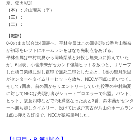
奈、弦田彩加
（本）：
片山瑠奈（平）
（三）：
（二）：
【戦評】
0-0のまま試合は4回裏へ。平林金属はこの回先頭の3番片山瑠奈
が初球をレフトにホームランをはなち先制点をあげる。
平林金属は中村絢夏から岡崎栞菜と好投し無失点に抑えていた
が、6回表、小嶺来未がセカンド強襲ヒットを放つと、リリーフ
した橋口紫織に対し盗塁で無死二塁としたあと、1番の望月朱里
がセンターへタイムリーヒットを放ち、NECが同点に追いつく。
そして7回表、前の回からリエントリーしていた投手の中村絢夏
に対してNECは先頭打者がショートゴロエラーで出塁。バント、
ヒット、故意四球などで2死満塁なったあと3番、鈴木茜がセンタ
ーへ勝ち越しタイムリー。投げては城戸真古が片山のホームラン
1点に抑える好投で、NECが逆転勝利した。
【1日目・B-第1試合】