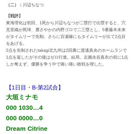
（二）：
川辺ちなつ
【戦評】
東海理化は初回、1死から川辺ちなつが二塁打で出塁すると、穴
見里織が死球、麓さやかの内野ゴロで二三塁とし、5番藤木未来
がタイムリーで先制。さらに百瀬篠にもタイムリーが出て2点目
をあげる。
2点を先制されたtakagi北九州は2回裏に渡邊真央のホームランで
1点を返したがその後はゼロ行進。結局、左腕永谷真衣の前に1点
しか奪えず、優勝を争う中で痛い痛い敗戦を喫した。
【1日目・B-第2試合】
大垣ミナモ
000 1030…4
000 0000…0
Dream Citrine