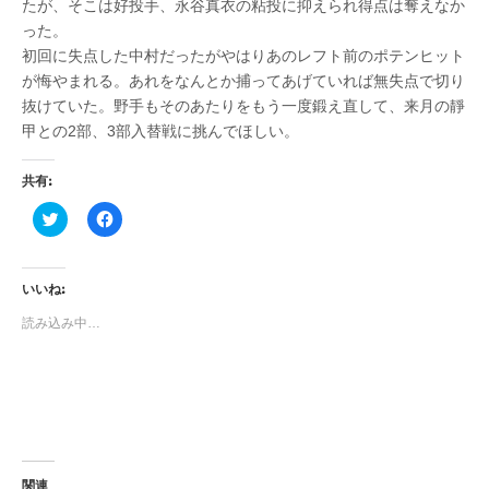
たが、そこは好投手、永谷真衣の粘投に抑えられ得点は奪えなか
った。
初回に失点した中村だったがやはりあのレフト前のポテンヒット
が悔やまれる。あれをなんとか捕ってあげていれば無失点で切り
抜けていた。野手もそのあたりをもう一度鍛え直して、来月の靜
甲との2部、3部入替戦に挑んでほしい。
共有:
ク
F
リ
a
ッ
c
ク
e
し
b
て
o
いいね:
T
o
w
k
読み込み中…
i
で
t
共
t
有
e
す
r
る
で
に
共
は
有
ク
(
リ
新
ッ
し
ク
い
し
関連