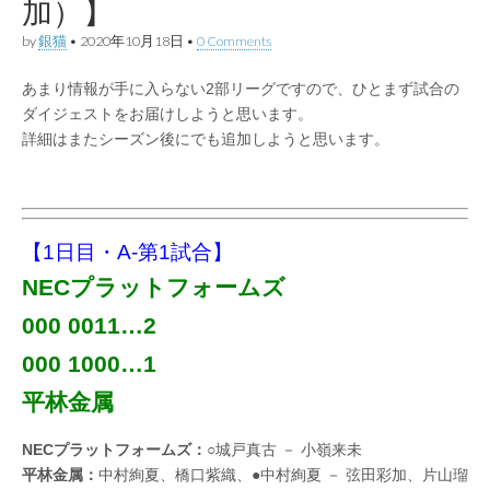
加）】
by
銀猫
•
2020年10月18日
•
0 Comments
あまり情報が手に入らない2部リーグですので、ひとまず試合の
ダイジェストをお届けしようと思います。
詳細はまたシーズン後にでも追加しようと思います。
【1日目・A-第1試合】
NECプラットフォームズ
000 0011…2
000 1000…1
平林金属
NECプラットフォームズ：
○城戸真古 － 小嶺来未
平林金属：
中村絢夏、橋口紫織、●中村絢夏 － 弦田彩加、片山瑠