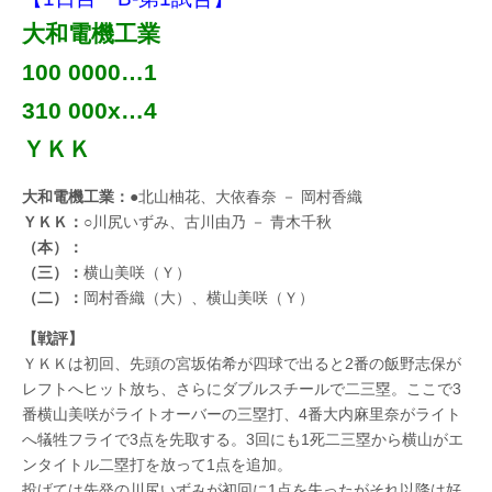
大和電機工業
100 0000…1
310 000x…4
ＹＫＫ
大和電機工業：
●北山柚花、大依春奈 － 岡村香織
ＹＫＫ：
○川尻いずみ、古川由乃 － 青木千秋
（本）：
（三）：
横山美咲（Ｙ）
（二）：
岡村香織（大）、横山美咲（Ｙ）
【戦評】
ＹＫＫは初回、先頭の宮坂佑希が四球で出ると2番の飯野志保が
レフトへヒット放ち、さらにダブルスチールで二三塁。ここで3
番横山美咲がライトオーバーの三塁打、4番大内麻里奈がライト
へ犠牲フライで3点を先取する。3回にも1死二三塁から横山がエ
ンタイトル二塁打を放って1点を追加。
投げては先発の川尻いずみが初回に1点を失ったがそれ以降は好