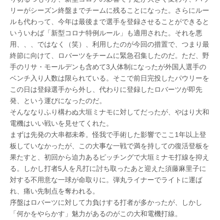
リーがシーズン終盤までチームに残ることになった。さらにルー
ルも代わって、今年は最後まで選手を登録させることができると
いういわば「新型コロナ特例ルール」も適用された。それを悪
用、、、ではなく（笑）、利用したのが今回の措置で、つまり最
終節に向けて、ロバーツをチームに緊急召集したのだ。ただ、野
手のリサ・モールデンも含めて3人体制になったが外国人選手の
ベンチ入り人数は限られている。そこで前日完投したパウリーを
この日は登録選手から外し、代わりに登録したロバーツが即先
発、という運びになったのだ。
そんななりふり構わぬ大垣ミナモに対してだったが、やはり大和
電機はいい戦いを見せてくれた。
まずは先発の大串都未希。怪我で手術した影響でここ1年以上登
板していなかったが、この大事な一戦で満を持しての復活登板を
果たすと、初回から迫力あるピッチングで大垣ミナモ打線を抑え
る。しかし打者5人を凡打に討ち取ったあと迎えた須藤麻里子に
対する不用意な一球が命取りに。弾丸ライナーでライトに運ば
れ、痛い先制点を奪われる。
序盤はロバーツに対して力負けする打者が多かったが、しかし
「何かをやらかす」魅力があるのがこの大和電機打線。