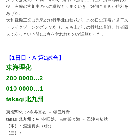
投。左腕の古川由乃への継投もうまくいき、好調ＹＫＫが勝利を
あげた。
大和電機工業は先発の好投手北山柚花が、この日は球審と若干ス
トライクゾーンのズレがあり、立ち上がりの投球に苦戦。打者四
人であっという間に3点を奪われたのが誤算だった。
【1日目・A-第2試合】
東海理化
200 0000…2
010 0000…1
takagi北九州
東海理化：
○永谷真衣 － 朝田雅音
takagi北九州：
●小林咲嬉、吉崎菜々海 － 乙津向茄秋
（本）：
渡邊真央（t北）
（三）：