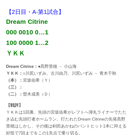
【2日目・A-第1試合】
Dream Citrine
000 0010 0…1
100 0000 1…2
ＹＫＫ
Dream Citrine：
●髙野里穂 － 小山海
ＹＫＫ：
○川尻いずみ、古川由乃、川尻いずみ － 青木千秋
（本）：
宮坂佑希（Ｙ）
（三）：
（二）：
曽木成美（Ｄ）
【戦評】
ＹＫＫは1回裏、先頭の宮坂佑希がレフトへ弾丸ライナーでたた
き込む先頭打者ホームラン。打たれたDream Citrineの先発髙野
里穂はしかし、その後は剣田あかねのバントヒット1本に抑える
好投で7回までをこの1失点で乗り切る。