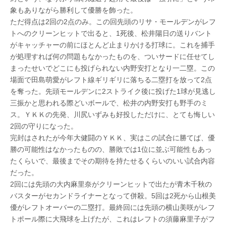
象もありながら勝利して優勝を飾った。
ただ得点は2回の2点のみ。この回先頭のリサ・モールデンがレフ
トへのクリーンヒットで出ると、1死後、松井陽日の送りバント
がキャッチャーの前にほとんど止まりかける打球に。これを捕手
が処理すれば何の問題もなかったものを、ついサードに任せてし
まったせいでどこにも投げられない内野安打となり一二塁。この
場面で田島萌愛がレフト線ギリギリに落ちる二塁打を放って2点
を奪った。先頭モールデンに2ストライク後に投げた1球が見逃し
三振かと思われる際どいボールで、松井の内野安打も野手のミ
ス。ＹＫＫの先発、川尻いずみも好投しただけに、とても悔しい
2回の守りになった。
完封はされたが今年大健闘のＹＫＫ、実はこの試合に勝てば、優
勝の可能性はなかったものの、勝敗では1位に並ぶ可能性もあっ
たくらいで、最後までその期待を持たせるくらいのいい試合内容
だった。
2回には先頭の大内麻里奈がクリーンヒットで出たが青木千秋の
バスターがセカンドライナーとなって併殺。5回は2死から山根美
優がレフトオーバーの二塁打。最終回には先頭の横山美咲がレフ
トポール際に大飛球を上げたが、これはレフトの須藤麻里子がフ