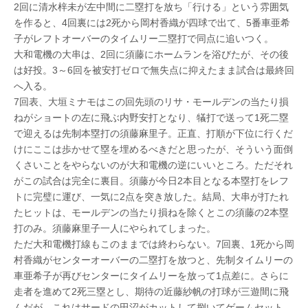
2回に清水梓未が左中間に二塁打を放ち「行ける」という雰囲気
を作ると、4回裏には2死から岡村香織が四球で出て、5番車亜希
子がレフトオーバーのタイムリー二塁打で同点に追いつく。
大和電機の大串は、2回に須藤にホームランを浴びたが、その後
は好投。3～6回を被安打ゼロで無失点に抑えたまま試合は最終回
へ入る。
7回表、大垣ミナモはこの回先頭のリサ・モールデンの当たり損
ねがショートの左に飛ぶ内野安打となり、犠打で送って1死二塁
で迎えるは先制本塁打の須藤麻里子。正直、打順が下位に行くだ
けにここは歩かせて塁を埋めるべきだと思ったが、そういう面倒
くさいことをやらないのが大和電機の逆にいいところ。ただそれ
がこの試合は完全に裏目。須藤が今日2本目となる本塁打をレフ
トに完璧に運び、一気に2点を突き放した。結局、大串が打たれ
たヒットは、モールデンの当たり損ねを除くとこの須藤の2本塁
打のみ。須藤麻里子一人にやられてしまった。
ただ大和電機打線もこのままでは終わらない。7回裏、1死から岡
村香織がセンターオーバーの二塁打を放つと、先制タイムリーの
車亜希子が再びセンターにタイムリーを放って1点差に。さらに
走者を進めて2死三塁とし、期待の近藤紗帆の打球が三遊間に飛
んだが、これはサードの田沼がカットして捌いてゲームセット。