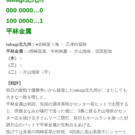
000 0000…0
100 0000…1
平林金属
takagi北九州：
●吉崎菜々海 － 乙津向茄秋
平林金属：
○岡崎栞菜、中村絢夏 － 片山瑠奈、弦田彩加
（本）：
（三）：
（二）：
片山瑠奈（平）
【戦評】
前日の敗戦で優勝争いから後退したtakagi北九州が、またしても
大きな一敗を喫した。
平林金属は初回、先頭の酒井美咲がセンター前ヒットで出塁する
と、田畑まなみが犠打で送った後に、3番に座る片山瑠奈がセン
ター左を抜けるタイムリー二塁打。前日もホームランを放った好
調片山のバットで平林金属が先制点をあげる。
投げては先発の岡崎栞菜が好投。4回表に高山美蓉子にショート