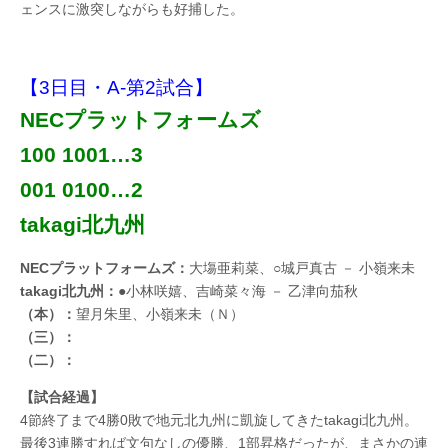
ェンスに激突しながらも好捕した。
【3日目・A-第2試合】
NECプラットフォームズ
100 1001…3
001 0100…2
takagi北九州
NECプラットフォームズ：
大塲亜莉菜、○城戸真古 － 小嶺来未
takagi北九州：
●小林咲嬉、吉崎菜々海 － 乙津向茄秋
（本）：
望月朱里、小嶺来未（Ｎ）
（三）：
（二）：
【試合経過】
4節終了まで4勝0敗で地元北九州に凱旋してきたtakagi北九州。
最後3連勝すれば文句なしの優勝、1部昇格だったが、まさかの連