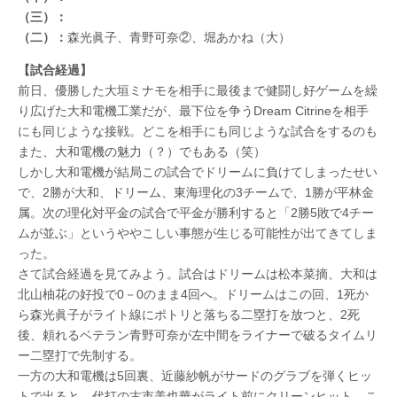
（三）：
（二）：
森光眞子、青野可奈②、堀あかね（大）
【試合経過】
前日、優勝した大垣ミナモを相手に最後まで健闘し好ゲームを繰
り広げた大和電機工業だが、最下位を争うDream Citrineを相手
にも同じような接戦。どこを相手にも同じような試合をするのも
また、大和電機の魅力（？）でもある（笑）
しかし大和電機が結局この試合でドリームに負けてしまったせい
で、2勝が大和、ドリーム、東海理化の3チームで、1勝が平林金
属。次の理化対平金の試合で平金が勝利すると「2勝5敗で4チー
ムが並ぶ」というややこしい事態が生じる可能性が出てきてしま
った。
さて試合経過を見てみよう。試合はドリームは松本菜摘、大和は
北山柚花の好投で0－0のまま4回へ。ドリームはこの回、1死か
ら森光眞子がライト線にポトリと落ちる二塁打を放つと、2死
後、頼れるベテラン青野可奈が左中間をライナーで破るタイムリ
ー二塁打で先制する。
一方の大和電機は5回裏、近藤紗帆がサードのグラブを弾くヒッ
トで出ると、代打の古市美也華がライト前にクリーンヒット。こ