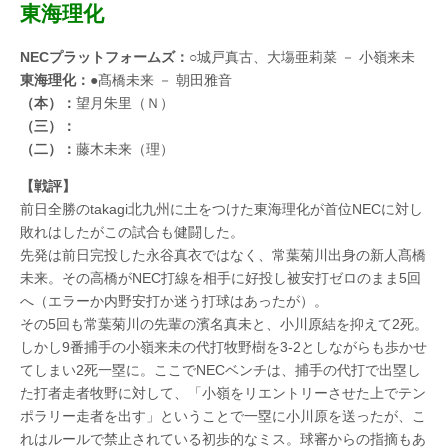
東海理化
NECプラットフォームズ：
○城戸真古、大塲亜莉菜 － 小嶺来未
東海理化：
●髙橋未来 － 朝田雅音
（本）：
望月朱里（Ｎ）
（三）：
（二）：
藤木未来（理）
【戦評】
前日全勝のtakagi北九州に土をつけた東海理化が首位NECに対し
敗れはしたがこの試合も健闘した。
先発は前日完投した永谷真衣ではなく、常葉菊川出身の新人髙橋
未来。その高橋がNEC打線を相手に好投し被安打ゼロのまま5回
へ（エラーか内野安打か迷う打球はあったが）。
その5回も常葉菊川の先輩の濱名真未と、小川原結を抑えて2死。
しかし9番捕手の小嶺来未の代打牧野樹を3-2としながらも歩かせ
てしまい2死一塁に。ここでNECベンチは、捕手の代打で出塁し
た打者走者牧野に対して、「小嶺をリエントリーさせた上でテン
ポラリー走者を出す」ということで一塁に小川原を送ったが、こ
れはルールで禁止されている初歩的なミス。球審からの指摘もあ