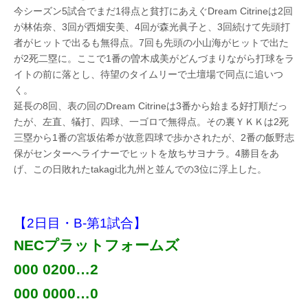
今シーズン5試合でまだ1得点と貧打にあえぐDream Citrineは2回
が林佑奈、3回が西畑安美、4回が森光眞子と、3回続けて先頭打
者がヒットで出るも無得点。7回も先頭の小山海がヒットで出た
が2死二塁に。ここで1番の曽木成美がどんづまりながら打球をラ
イトの前に落とし、待望のタイムリーで土壇場で同点に追いつ
く。
延長の8回、表の回のDream Citrineは3番から始まる好打順だっ
たが、左直、犠打、四球、一ゴロで無得点。その裏ＹＫＫは2死
三塁から1番の宮坂佑希が故意四球で歩かされたが、2番の飯野志
保がセンターへライナーでヒットを放ちサヨナラ。4勝目をあ
げ、この日敗れたtakagi北九州と並んでの3位に浮上した。
【2日目・B-第1試合】
NECプラットフォームズ
000 0200…2
000 0000…0