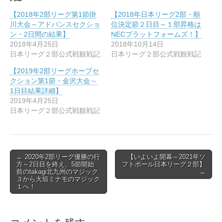
ウ
て
ィ
く
【2018年2部リーグ第1節掛
【2018年日本リーグ2部・順
ン
だ
ド
さ
川大会～アドバンスセクショ
位決定節２日目～１部昇格は
ウ
い
ン・2日間の結果】
NECプラットフォームズ！】
で
(
開
新
2018年4月25日
2018年10月14日
き
し
日本リーグ２部公式戦観戦記
日本リーグ２部公式戦観戦記
ま
い
す
ウ
)
ィ
【2019年2部リーグホープセ
ン
クション第1節・金沢大会～
ド
ウ
1日目結果詳細】
で
2019年4月25日
開
き
日本リーグ２部公式戦観戦記
ま
す
)
Post
← 2020年2部リーグ優勝の行
【いよいよ開幕～2021年ソ
方～2日目を終え、5節開始
フトボール日本リーグ２部】
navigation
前のtakagi北九州のマジック
→
３から大垣ミナモのマジック
１へ！