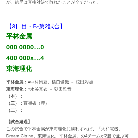
が、結局は直接対決で敗れたことが全てだった。
【3日目・B-第2試合】
平林金属
000 0000…0
400 000x…4
東海理化
平林金属：
●中村絢夏、橋口紫織 － 弦田彩加
東海理化：
○永谷真衣 － 朝田雅音
（本）：
（三）：
百瀬篠（理）
（二）：
【試合経過】
この試合で平林金属が東海理化に勝利すれば、「大和電機、
Dream Citrine、東海理化、平林金属」の4チームが2勝で並ぶ可