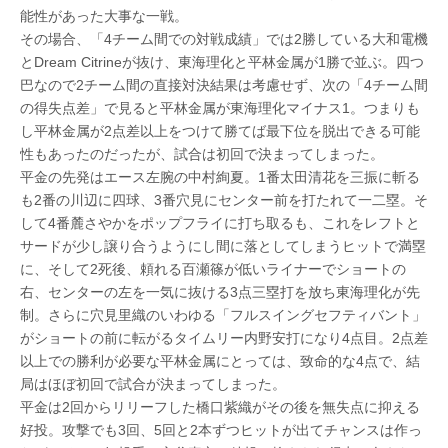
能性があった大事な一戦。
その場合、「4チーム間での対戦成績」では2勝している大和電機
とDream Citrineが抜け、東海理化と平林金属が1勝で並ぶ。四つ
巴なので2チーム間の直接対決結果は考慮せず、次の「4チーム間
の得失点差」で見ると平林金属が東海理化マイナス1。つまりも
し平林金属が2点差以上をつけて勝てば最下位を脱出できる可能
性もあったのだったが、試合は初回で決まってしまった。
平金の先発はエース左腕の中村絢夏。1番太田清花を三振に斬る
も2番の川辺に四球、3番穴見にセンター前を打たれて一二塁。そ
して4番麓さやかをポップフライに打ち取るも、これをレフトと
サードが少し譲り合うようにし間に落としてしまうヒットで満塁
に、そして2死後、頼れる百瀬篠が低いライナーでショートの
右、センターの左を一気に抜ける3点三塁打を放ち東海理化が先
制。さらに穴見里織のいわゆる「フルスイングセフティバント」
がショートの前に転がるタイムリー内野安打になり4点目。2点差
以上での勝利が必要な平林金属にとっては、致命的な4点で、結
局はほぼ初回で試合が決まってしまった。
平金は2回からリリーフした橋口紫織がその後を無失点に抑える
好投。攻撃でも3回、5回と2本ずつヒットが出てチャンスは作っ