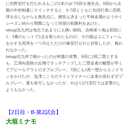
に内野安打を打たれるもこの1本のみで5回を無失点。6回から左
腕の中村絢夏にスイッチすると、6-7回とともに先頭打者に四死
球を出しながらも無失点に。継投も決まった平林金属がようやく
シーズン終わり間際になって待望の初勝利をあげた。
takagi北九州は地元であまりにも痛い敗戦。吉崎菜々海は初回に
1、3番のヒットで1点を取られたものの、その後はユニフォーム
をかする死球を一つ与えただけの被安打ゼロと好投したが、報わ
れなかった。
takagi北九州で痛かったのが終盤の攻撃。6回に1死二塁とする
も、乙津向茄秋の左飛でタッチアップした二塁走者の離塁が早く
てアピールアウトのダブルプレー。7回にも1死一塁からエンドラ
ンをかけたが、塩澤こころのライトライナーに走者が戻れずダブ
ルプレー。運も味方しなかったが、やはり計1安打では反撃のし
ようもなかった。
【2日目・B-第2試合】
大垣ミナモ