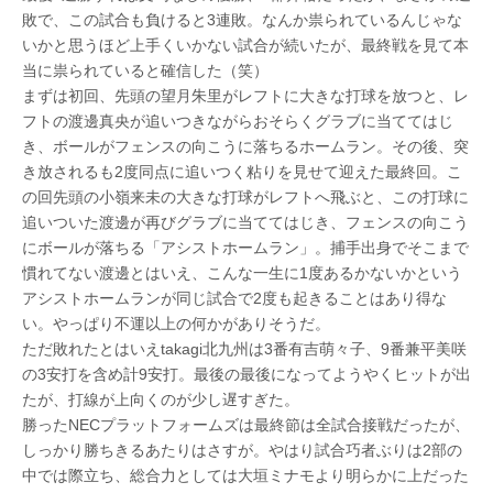
敗で、この試合も負けると3連敗。なんか祟られているんじゃな
いかと思うほど上手くいかない試合が続いたが、最終戦を見て本
当に祟られていると確信した（笑）
まずは初回、先頭の望月朱里がレフトに大きな打球を放つと、レ
フトの渡邊真央が追いつきながらおそらくグラブに当ててはじ
き、ボールがフェンスの向こうに落ちるホームラン。その後、突
き放されるも2度同点に追いつく粘りを見せて迎えた最終回。こ
の回先頭の小嶺来未の大きな打球がレフトへ飛ぶと、この打球に
追いついた渡邊が再びグラブに当ててはじき、フェンスの向こう
にボールが落ちる「アシストホームラン」。捕手出身でそこまで
慣れてない渡邊とはいえ、こんな一生に1度あるかないかという
アシストホームランが同じ試合で2度も起きることはあり得な
い。やっぱり不運以上の何かがありそうだ。
ただ敗れたとはいえtakagi北九州は3番有吉萌々子、9番兼平美咲
の3安打を含め計9安打。最後の最後になってようやくヒットが出
たが、打線が上向くのが少し遅すぎた。
勝ったNECプラットフォームズは最終節は全試合接戦だったが、
しっかり勝ちきるあたりはさすが。やはり試合巧者ぶりは2部の
中では際立ち、総合力としては大垣ミナモより明らかに上だった