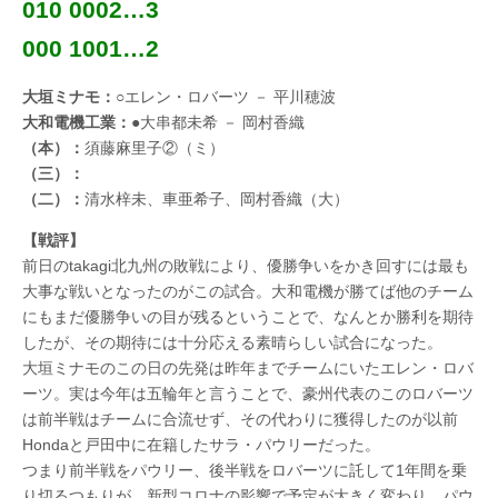
010 0002…3
000 1001…2
大垣ミナモ：
○エレン・ロバーツ － 平川穂波
大和電機工業：
●大串都未希 － 岡村香織
（本）：
須藤麻里子②（ミ）
（三）：
（二）：
清水梓未、車亜希子、岡村香織（大）
【戦評】
前日のtakagi北九州の敗戦により、優勝争いをかき回すには最も
大事な戦いとなったのがこの試合。大和電機が勝てば他のチーム
にもまだ優勝争いの目が残るということで、なんとか勝利を期待
したが、その期待には十分応える素晴らしい試合になった。
大垣ミナモのこの日の先発は昨年までチームにいたエレン・ロバ
ーツ。実は今年は五輪年と言うことで、豪州代表のこのロバーツ
は前半戦はチームに合流せず、その代わりに獲得したのが以前
Hondaと戸田中に在籍したサラ・パウリーだった。
つまり前半戦をパウリー、後半戦をロバーツに託して1年間を乗
り切るつもりが、新型コロナの影響で予定が大きく変わり、パウ