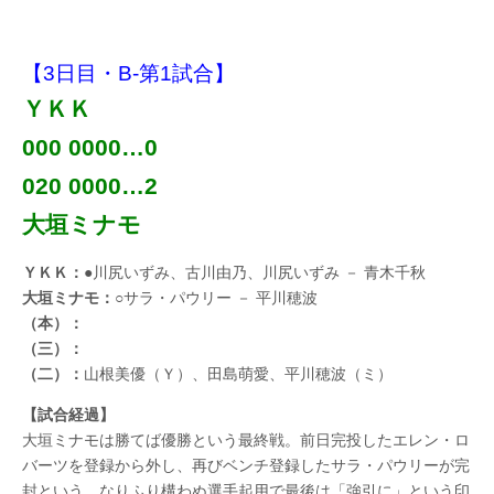
【3日目・B-第1試合】
ＹＫＫ
000 0000…0
020 0000…2
大垣ミナモ
ＹＫＫ：
●川尻いずみ、古川由乃、川尻いずみ － 青木千秋
大垣ミナモ：
○サラ・パウリー － 平川穂波
（本）：
（三）：
（二）：
山根美優（Ｙ）、田島萌愛、平川穂波（ミ）
【試合経過】
大垣ミナモは勝てば優勝という最終戦。前日完投したエレン・ロ
バーツを登録から外し、再びベンチ登録したサラ・パウリーが完
封という、なりふり構わぬ選手起用で最後は「強引に」という印