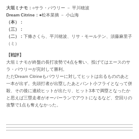
大垣ミナモ：
○サラ・パウリー － 平川穂波
Dream Citrine：
●松本菜摘 － 小山海
（本）：
（三）：
（二）：
下條さくら、平川穂波、リサ・モールテン、須藤麻里子
（ミ）
【戦評】
大垣ミナモが終盤の長打攻勢で4点を奪い、投げてはエースのサ
ラ・パウリーが完封して勝利。
ただDream Citrineもパウリーに対してヒットは出るもののあと
一本が出ず。先頭打者が出塁したあとバント小フライとなって併
殺、その後に連続ヒットが出たり、ヒット3本で満塁となったか
と思えば三塁走者がオーバーランでアウトになるなど、空回りの
攻撃で1点も奪えなかった。